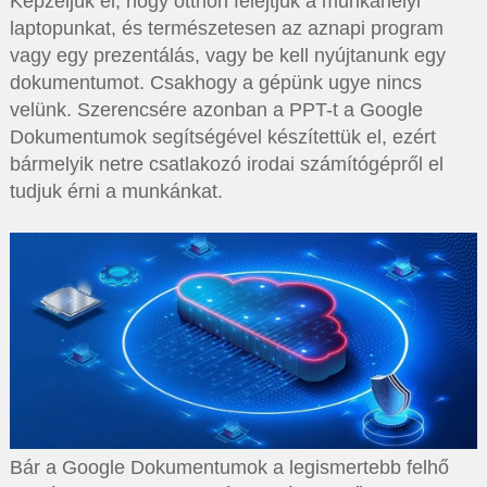
Képzeljük el, hogy otthon felejtjük a munkahelyi
laptopunkat, és természetesen az aznapi program
vagy egy prezentálás, vagy be kell nyújtanunk egy
dokumentumot. Csakhogy a gépünk ugye nincs
velünk. Szerencsére azonban a PPT-t a Google
Dokumentumok segítségével készítettük el, ezért
bármelyik netre csatlakozó irodai számítógépről el
tudjuk érni a munkánkat.
Bár a Google Dokumentumok a legismertebb felhő