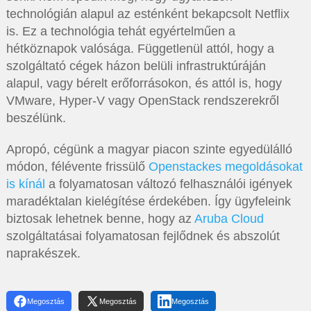
technológián alapul az esténként bekapcsolt Netflix
is. Ez a technológia tehát egyértelműen a
hétköznapok valósága. Függetlenül attól, hogy a
szolgáltató cégek házon belüli infrastruktúráján
alapul, vagy bérelt erőforrásokon, és attól is, hogy
VMware, Hyper-V vagy OpenStack rendszerekről
beszélünk.
Apropó, cégünk a magyar piacon szinte egyedülálló
módon, félévente frissülő
Openstackes megoldásokat
is kínál
a folyamatosan változó felhasználói igények
maradéktalan kielégítése érdekében. Így ügyfeleink
biztosak lehetnek benne, hogy az
Aruba Cloud
szolgáltatásai folyamatosan fejlődnek és abszolút
naprakészek.
Megosztás
Megosztás
Megosztás