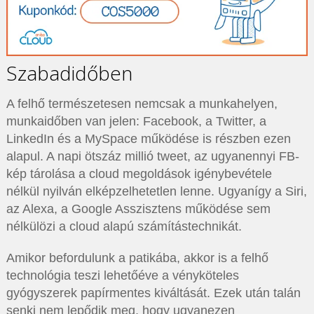
Szabadidőben
A felhő természetesen nemcsak a munkahelyen,
munkaidőben van jelen: Facebook, a Twitter, a
LinkedIn és a MySpace működése is részben ezen
alapul. A napi ötszáz millió tweet, az ugyanennyi FB-
kép tárolása a cloud megoldások igénybevétele
nélkül nyilván elképzelhetetlen lenne. Ugyanígy a Siri,
az Alexa, a Google Asszisztens működése sem
nélkülözi a cloud alapú számítástechnikát.
Amikor befordulunk a patikába, akkor is a felhő
technológia teszi lehetőéve a vényköteles
gyógyszerek papírmentes kiváltását. Ezek után talán
senki nem lepődik meg, hogy ugyanezen