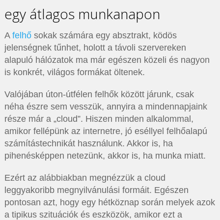
egy átlagos munkanapon
A
felhő
sokak számára egy absztrakt, ködös
jelenségnek tűnhet, holott a távoli szervereken
alapuló hálózatok ma már egészen közeli és nagyon
is konkrét, világos formákat öltenek.
Valójában úton-útfélen felhők között járunk, csak
néha észre sem vesszük, annyira a mindennapjaink
része már a „cloud”. Hiszen minden alkalommal,
amikor fellépünk az internetre, jó eséllyel felhőalapú
számítástechnikát használunk. Akkor is, ha
pihenésképpen netezünk, akkor is, ha munka miatt.
Ezért az alábbiakban megnézzük a cloud
leggyakoribb megnyilvánulási formáit. Egészen
pontosan azt, hogy egy hétköznap során melyek azok
a tipikus szituációk és eszközök, amikor ezt a