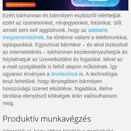
Ezért bárhonnan és bármilyen eszközről elérhetjük
ezért az üzeneteinket, névjegyeinket, fotóinkat. Sőt
amiatt sem kell aggódnunk, hogy az
adataink
megsemmisülnek
, ha történne valami a telefonunkkal,
laptopunkkal. Egyszóval bármikor – és ahol biztosított
az internetelérés – bárhonnan kezdeményezhetjük és
folytathatjuk az üzenetküldést és fogadást. Mivel az
e-mail szolgáltatók is felhő alapon működnek, így
ugyanez érvényes a
levelezésre
is. A technológia
teszi lehetővé, hogy lényegében bármilyen
hosszúságú üzenet elküldése, fogadása, illetve
tárolása elenyésző költségek árán valósulhasson
meg.
Produktív munkavégzés