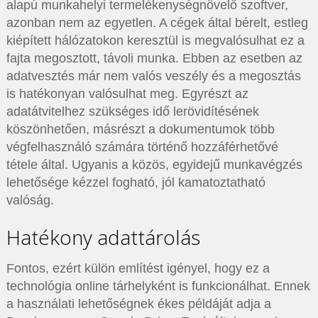
alapú munkahelyi termelékenységnövelő szoftver,
azonban nem az egyetlen. A cégek által bérelt, estleg
kiépített hálózatokon keresztül is megvalósulhat ez a
fajta megosztott, távoli munka. Ebben az esetben az
adatvesztés már nem valós veszély és a megosztás
is hatékonyan valósulhat meg. Egyrészt az
adatátvitelhez szükséges idő lerövidítésének
köszönhetően, másrészt a dokumentumok több
végfelhasználó számára történő hozzáférhetővé
tétele által. Ugyanis a közös, egyidejű munkavégzés
lehetősége kézzel fogható, jól kamatoztatható
valóság.
Hatékony adattárolás
Fontos, ezért külön említést igényel, hogy ez a
technológia online tárhelyként is funkcionálhat. Ennek
a használati lehetőségnek ékes példáját adja a