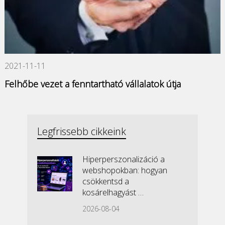
2021-11-11
Felhőbe vezet a fenntartható vállalatok útja
Legfrissebb cikkeink
Hiperperszonalizáció a
webshopokban: hogyan
csökkentsd a
kosárelhagyást …
2026-08-04