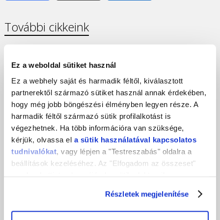
További cikkeink
Ez a weboldal sütiket használ
Ez a webhely saját és harmadik féltől, kiválasztott
partnerektől származó sütiket használ annak érdekében,
hogy még jobb böngészési élményben legyen része. A
harmadik féltől származó sütik profilalkotást is
végezhetnek. Ha több információra van szüksége,
kérjük, olvassa el
a sütik használatával kapcsolatos
tudnivalókat
, vagy lépjen a "Testreszabás" oldalra a
beállítások kezeléséhez. Az "Elfogadom az összeset"
gombra kattintva hozzájárul a sütik elektronikus
eszközén történő tárolásához. Az "Elutasítom" gombra
Részletek megjelenítése
nyomva csak a szükséges sütik tárolását fogadja el.