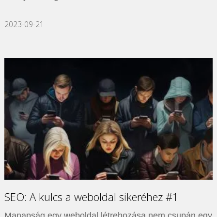
2023-09-21
SEO: A kulcs a weboldal sikeréhez #1
Manapság egy weboldal létrehozása nem csupán egy