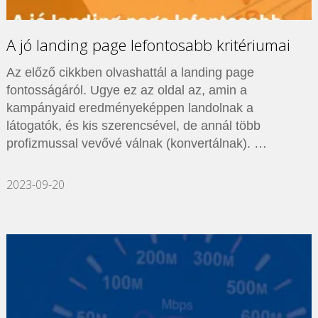
A jó landing page lefontosabb kritériumai
Az előző cikkben olvashattál a landing page
fontosságáról. Ugye ez az oldal az, amin a
kampányaid eredményeképpen landolnak a
látogatók, és kis szerencsével, de annál több
profizmussal vevővé válnak (konvertálnak). …
2023-09-20