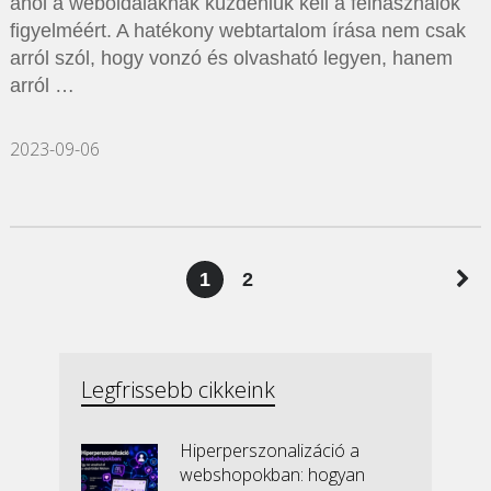
ahol a weboldalaknak küzdeniük kell a felhasználók
figyelméért. A hatékony webtartalom írása nem csak
arról szól, hogy vonzó és olvasható legyen, hanem
arról …
2023-09-06
Bejegyzések
1
2
lapozása
Legfrissebb cikkeink
Hiperperszonalizáció a
webshopokban: hogyan