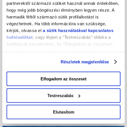
partnerektől származó sütiket használ annak érdekében,
hogy még jobb böngészési élményben legyen része. A
harmadik féltől származó sütik profilalkotást is
végezhetnek. Ha több információra van szüksége,
kérjük, olvassa el
a sütik használatával kapcsolatos
Az online hirdetési lehetőségek a
tudnivalókat
, vagy lépjen a "Testreszabás" oldalra a
kisvállalkozásban
beállítások kezeléséhez. Az "Elfogadom az összeset"
gombra kattintva hozzájárul a sütik elektronikus
Honlap: pipa. Közösségi csatornák: pipa.
eszközén történő tárolásához. Az "Elutasítom" gombra
Tartalomnaptár: az is megvan. Mesterséges
Részletek megjelenítése
nyomva csak a szükséges sütik tárolását fogadja el.
intelligencia platformok előfizetés: rendben. Mi kell
még? Hja! Látogatók! Manapság, amikor az
Elfogadom az összeset
internetes jelenlét és az online marketing
kulcsfontosságú, a …
Testreszabás
2023-09-11
Elutasítom