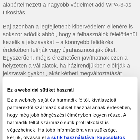
alapértelmezett a nagyobb védelmet adó WPA-3-as
titkosítás.
Baj azonban a legfejlettebb kibervédelem ellenére is
sokszor adódik abból, hogy a felhasználók felelőtlenül
kezelik a jelszavakat – a könnyebb felidézés
érdekében felírják vagy újrahasznosítják őket.
Egyszerűen, mégis érezhetően javíthatnak ezen a
helyzeten a vállalatok, ha házirendjükben előírják a
jelszavak gyakori, akár kétheti megváltoztatását.
Határozottan növeli a felhőszolgáltatások biztonságát
Ez a weboldal sütiket használ
a
többfaktoros azonosítás
, amely a jelszó mellett
Ez a webhely saját és harmadik féltől, kiválasztott
egy további azonosítót is kér a belépéshez. Ilyen
partnerektől származó sütiket használ annak érdekében,
kétlépcsős azonosítást vezetnek be többek között a
hogy még jobb böngészési élményben legyen része. A
bankok is online szolgáltatásaikhoz. Kétlépcsős
harmadik féltől származó sütik profilalkotást is
azonosításhoz a szolgáltató a jelszó megadását
végezhetnek. Ha több információra van szüksége,
követően jellemzően sms-ben küld egy azonosító
kérjük, olvassa el
a sütik használatával kapcsolatos