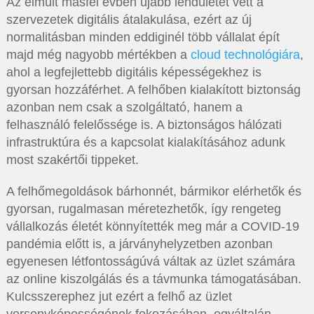
Az elmúlt másfél évben újabb lendületet vett a
szervezetek digitális átalakulása, ezért az új
normalitásban minden eddiginél több vállalat épít
majd még nagyobb mértékben a
cloud technológiára
,
ahol a legfejlettebb digitális képességekhez is
gyorsan hozzáférhet. A felhőben kialakított biztonság
azonban nem csak a szolgáltató, hanem a
felhasználó felelőssége is. A biztonságos hálózati
infrastruktúra és a kapcsolat kialakításához adunk
most szakértői tippeket.
A felhőmegoldások bárhonnét, bármikor elérhetők és
gyorsan, rugalmasan méretezhetők, így rengeteg
vállalkozás életét könnyítették meg már a COVID-19
pandémia előtt is, a járványhelyzetben azonban
egyenesen létfontosságúvá váltak az üzlet számára
az online kiszolgálás és a távmunka támogatásában.
Kulcsszerephez jut ezért a felhő az üzlet