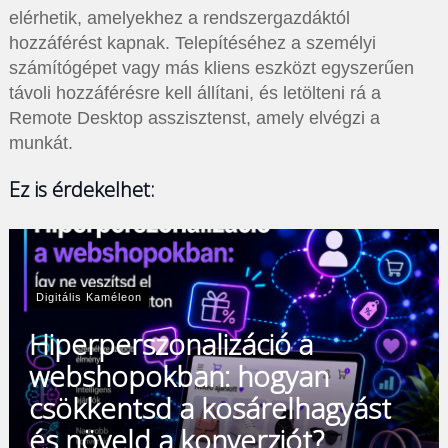
elérhetik, amelyekhez a rendszergazdáktól
hozzáférést kapnak. Telepítéséhez a személyi
számítógépet vagy más kliens eszközt egyszerűen
távoli hozzáférésre kell állítani, és letölteni rá a
Remote Desktop asszisztenst, amely elvégzi a
munkát.
Ez is érdekelhet:
Digitális Kaméleon
Hiperperszonalizáció a
webshopokban: hogyan
csökkentsd a kosárelhagyást
és növeld a konverziót?