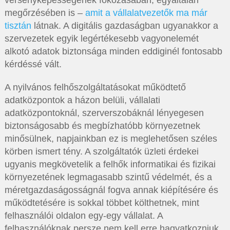
versenyképességének fokozásában, egyáltalán
megőrzésében is –
amit a vállalatvezetők ma már
tisztán
látnak. A digitális gazdaságban ugyanakkor a
szervezetek egyik legértékesebb vagyonelemét
alkotó adatok biztonsága minden eddiginél fontosabb
kérdéssé vált.
A nyilvános felhőszolgáltatásokat működtető
adatközpontok a házon belüli, vállalati
adatközpontoknál, szerverszobáknál lényegesen
biztonságosabb és megbízhatóbb környezetnek
minősülnek, napjainkban ez is meglehetősen széles
körben ismert tény. A szolgáltatók üzleti érdekei
ugyanis megkövetelik a felhők informatikai és fizikai
környezetének legmagasabb szintű védelmét, és a
méretgazdaságosságnál fogva annak kiépítésére és
működtetésére is sokkal többet költhetnek, mint
felhasználói oldalon egy-egy vállalat. A
felhasználóknak persze nem kell erre hagyatkozniuk,