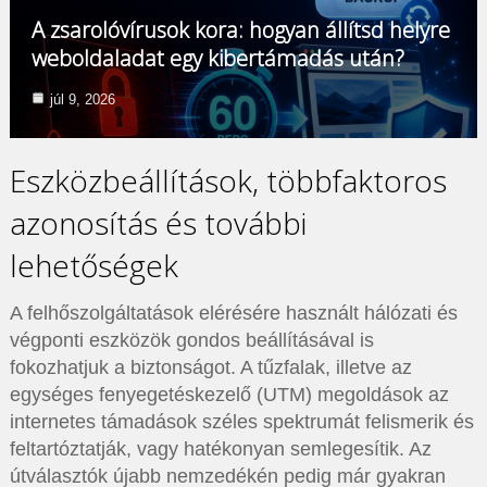
A zsarolóvírusok kora: hogyan állítsd helyre
weboldaladat egy kibertámadás után?
júl 9, 2026
Eszközbeállítások, többfaktoros
azonosítás és további
lehetőségek
A felhőszolgáltatások elérésére használt hálózati és
végponti eszközök gondos beállításával is
fokozhatjuk a biztonságot. A tűzfalak, illetve az
egységes fenyegetéskezelő (UTM) megoldások az
internetes támadások széles spektrumát felismerik és
feltartóztatják, vagy hatékonyan semlegesítik. Az
útválasztók újabb nemzedékén pedig már gyakran