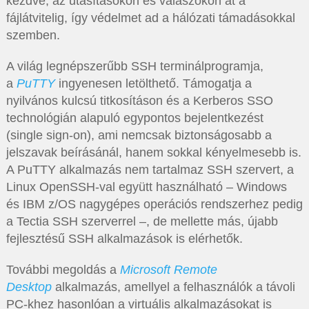
kezdve, az utasításokon és válaszokon át a
fájlátvitelig, így védelmet ad a hálózati támadásokkal
szemben.
A világ legnépszerűbb SSH terminálprogramja,
a
PuTTY
ingyenesen letölthető. Támogatja a
nyilvános kulcsú titkosításon és a Kerberos SSO
technológián alapuló egypontos bejelentkezést
(single sign-on), ami nemcsak biztonságosabb a
jelszavak beírásánál, hanem sokkal kényelmesebb is.
A PuTTY alkalmazás nem tartalmaz SSH szervert, a
Linux OpenSSH-val együtt használható – Windows
és IBM z/OS nagygépes operációs rendszerhez pedig
a Tectia SSH szerverrel –, de mellette más, újabb
fejlesztésű SSH alkalmazások is elérhetők.
További megoldás a
Microsoft Remote
Desktop
alkalmazás, amellyel a felhasználók a távoli
PC-khez hasonlóan a virtuális alkalmazásokat is