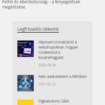
Felhő és kiberbiztonság – a fenyegetések
megelőzése
Legfrissebb cikkeink
Hiperperszonalizáció a
webshopokban: hogyan
csökkentsd a
kosárelhagyást …
2026-08-04
Aktív adatvédelem a felhőben
2021-05-22
Digitalizációs Q&A: