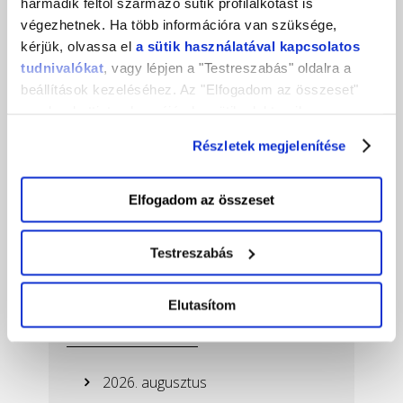
harmadik féltől származó sütik profilalkotást is
végezhetnek. Ha több információra van szüksége,
kérjük, olvassa el
a sütik használatával kapcsolatos
tudnivalókat
, vagy lépjen a "Testreszabás" oldalra a
beállítások kezeléséhez. Az "Elfogadom az összeset"
gombra kattintva hozzájárul a sütik elektronikus
eszközén történő tárolásához. Az "Elutasítom" gombra
Részletek megjelenítése
nyomva csak a szükséges sütik tárolását fogadja el.
Elfogadom az összeset
Testreszabás
Elutasítom
Ez is érdekelhet!
2026. augusztus