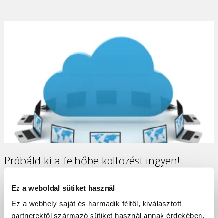
Próbáld ki a felhőbe költözést ingyen!
A digitális átalakulás magában foglalja a digitális
Ez a weboldal sütiket használ
technológia integrálását a vállalkozásod és üzleti
stratégiájának minden terén. Ez a folyamat
Ez a webhely saját és harmadik féltől, kiválasztott
alapvetően megváltoztatja a vállalkozásod
partnerektől származó sütiket használ annak érdekében,