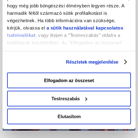
hogy még jobb böngészési élményben legyen része. A
működését, beleértve azt is, hogy hogyan
harmadik féltől származó sütik profilalkotást is
szolgálod …
végezhetnek. Ha több információra van szüksége,
kérjük, olvassa el
a sütik használatával kapcsolatos
2024-03-06
tudnivalókat
, vagy lépjen a "Testreszabás" oldalra a
beállítások kezeléséhez. Az "Elfogadom az összeset"
gombra kattintva hozzájárul a sütik elektronikus
eszközén történő tárolásához. Az "Elutasítom" gombra
Részletek megjelenítése
nyomva csak a szükséges sütik tárolását fogadja el.
Elfogadom az összeset
Testreszabás
Elutasítom