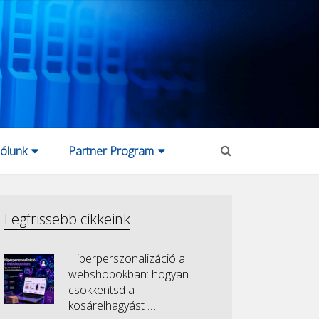
ólunk
Partner Program
Legfrissebb cikkeink
Hiperperszonalizáció a
webshopokban: hogyan
csökkentsd a
kosárelhagyást …