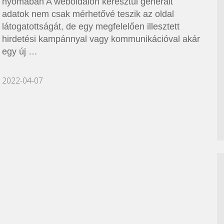
nyomában A weboldalon keresztül generált
adatok nem csak mérhetővé teszik az oldal
látogatottságát, de egy megfelelően illesztett
hirdetési kampánnyal vagy kommunikációval akár
egy új …
2022-04-07