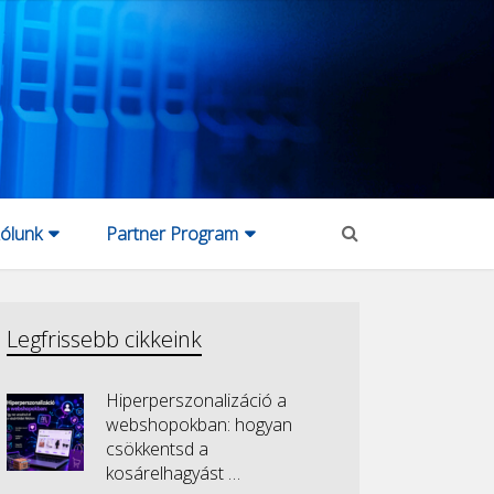
ólunk
Partner Program
Legfrissebb cikkeink
Hiperperszonalizáció a
webshopokban: hogyan
csökkentsd a
kosárelhagyást …