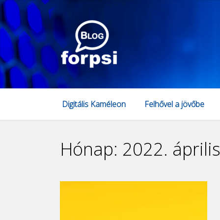
Digitális Kaméleon
Felhővel a jövőbe
Hónap:
2022. áprili