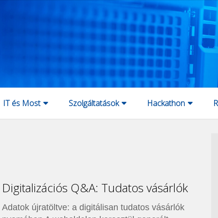
IT és Most
Szolgáltatások
Hackathon
R
s
Digitalizációs Q&A: Tudatos vásárlók
Adatok újratöltve: a digitálisan tudatos vásárlók