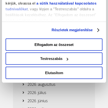
kérjük, olvassa el
a sütik használatával kapcsolatos
tudnivalókat
, vagy lépjen a "Testreszabás" oldalra a
beállítások kezeléséhez. Az "Elfogadom az összeset"
gombra kattintva hozzájárul a sütik elektronikus
eszközén történő tárolásához. Az "Elutasítom" gombra
Részletek megjelenítése
nyomva csak a szükséges sütik tárolását fogadja el.
Elfogadom az összeset
Testreszabás
Ez is érdekelhet!
Elutasítom
2026. augusztus
2026. július
2026. június