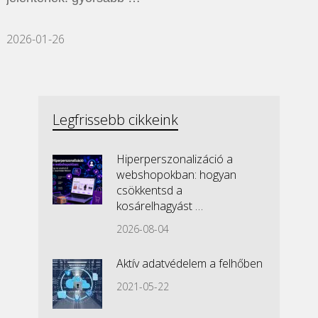
2026-01-26
Legfrissebb cikkeink
Hiperperszonalizáció a
webshopokban: hogyan
csökkentsd a
kosárelhagyást …
2026-08-04
Aktív adatvédelem a felhőben
2021-05-22