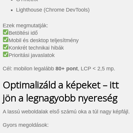
Lighthouse (Chrome DevTools)
Ezek megmutatják:
Betöltési idő
Mobil és desktop teljesítmény
Konkrét technikai hibák
Prioritási javaslatok
Cél: mobilon legalább
80+ pont
, LCP < 2,5 mp.
Optimalizáld a képeket – itt
jön a legnagyobb nyereség
A lassú weboldalak első számú oka a túl nagy képfájl.
Gyors megoldások: