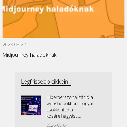
2023-08-22
Midjourney haladóknak
Legfrissebb cikkeink
Hiperperszonalizáció a
webshopokban: hogyan
csökkentsd a
kosárelhagyást …
2026-08-04