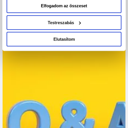
Elfogadom az összeset
Testreszabás
2025-06-02
Elutasítom
Új lehetőségek a domain piacon!