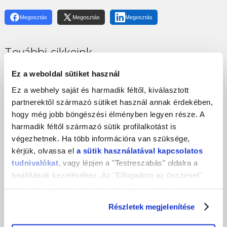
Megosztás
Megosztás
Megosztás
További cikkeink
Ez a weboldal sütiket használ
Ez a webhely saját és harmadik féltől, kiválasztott
partnerektől származó sütiket használ annak érdekében,
hogy még jobb böngészési élményben legyen része. A
harmadik féltől származó sütik profilalkotást is
végezhetnek. Ha több információra van szüksége,
kérjük, olvassa el
a sütik használatával kapcsolatos
tudnivalókat
, vagy lépjen a "Testreszabás" oldalra a
beállítások kezeléséhez. Az "Elfogadom az összeset"
gombra kattintva hozzájárul a sütik elektronikus
eszközén történő tárolásához. Az "Elutasítom" gombra
Részletek megjelenítése
nyomva csak a szükséges sütik tárolását fogadja el.