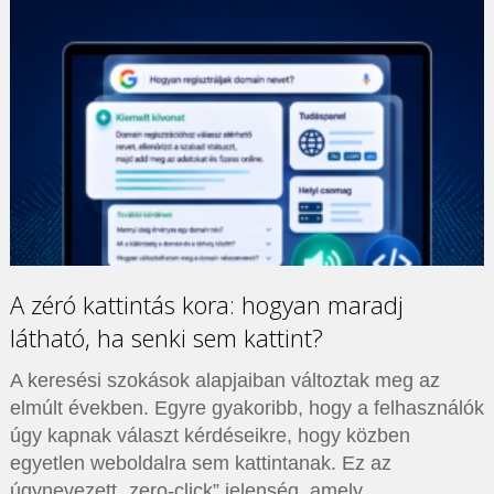
A zéró kattintás kora: hogyan maradj
látható, ha senki sem kattint?
A keresési szokások alapjaiban változtak meg az
elmúlt években. Egyre gyakoribb, hogy a felhasználók
úgy kapnak választ kérdéseikre, hogy közben
egyetlen weboldalra sem kattintanak. Ez az
úgynevezett „zero-click” jelenség, amely …