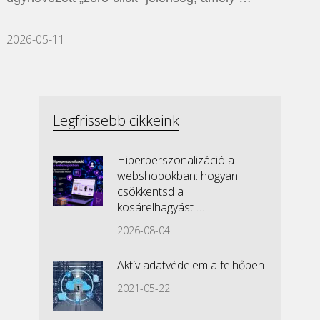
2026-05-11
Legfrissebb cikkeink
Hiperperszonalizáció a
webshopokban: hogyan
csökkentsd a
kosárelhagyást …
2026-08-04
Aktív adatvédelem a felhőben
2021-05-22