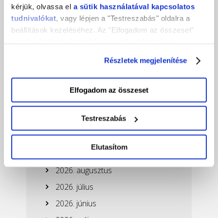
kérjük, olvassa el
a sütik használatával kapcsolatos
tudnivalókat
, vagy lépjen a "Testreszabás" oldalra a
beállítások kezeléséhez. Az "Elfogadom az összeset"
gombra kattintva hozzájárul a sütik elektronikus
eszközén történő tárolásához. Az "Elutasítom" gombra
Részletek megjelenítése
nyomva csak a szükséges sütik tárolását fogadja el.
Elfogadom az összeset
Testreszabás
Ez is érdekelhet!
Elutasítom
2026. augusztus
2026. július
2026. június