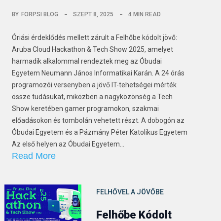
BY
FORPSI BLOG
SZEPT 8, 2025
4 MIN READ
Óriási érdeklődés mellett zárult a Felhőbe kódolt jövő:
Aruba Cloud Hackathon & Tech Show 2025, amelyet
harmadik alkalommal rendeztek meg az Óbudai
Egyetem Neumann János Informatikai Karán. A 24 órás
programozói versenyben a jövő IT-tehetségei mérték
össze tudásukat, miközben a nagyközönség a Tech
Show keretében gamer programokon, szakmai
előadásokon és tombolán vehetett részt. A dobogón az
Óbudai Egyetem és a Pázmány Péter Katolikus Egyetem
Az első helyen az Óbudai Egyetem…
Read More
FELHŐVEL A JÖVŐBE
Felhőbe Kódolt