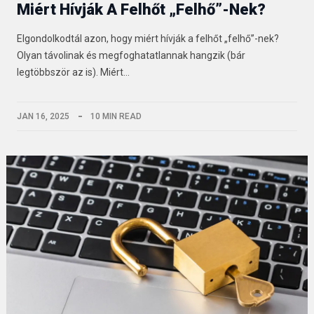
Miért Hívják A Felhőt „felhő”-Nek?
Elgondolkodtál azon, hogy miért hívják a felhőt „felhő”-nek?
Olyan távolinak és megfoghatatlannak hangzik (bár
legtöbbször az is). Miért…
JAN 16, 2025
10 MIN READ