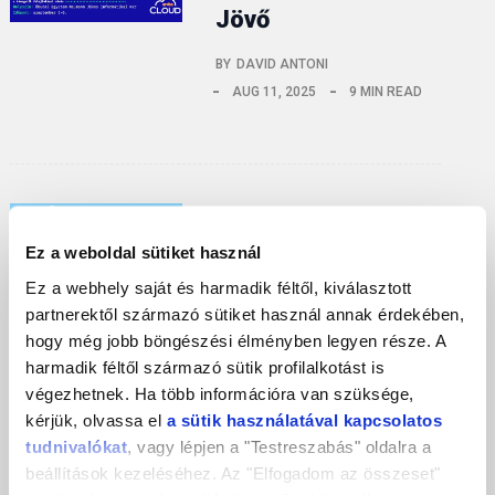
Jövő
BY
DAVID ANTONI
AUG 11, 2025
9 MIN READ
FELHŐVEL A JÖVŐBE
Ez a weboldal sütiket használ
Headless CMS
Ez a webhely saját és harmadik féltől, kiválasztott
Hosting – Minden,
partnerektől származó sütiket használ annak érdekében,
Amit Tudnod Kell
hogy még jobb böngészési élményben legyen része. A
harmadik féltől származó sütik profilalkotást is
BY
FORPSI BLOG
végezhetnek. Ha több információra van szüksége,
JÚN 11, 2025
4 MIN READ
kérjük, olvassa el
a sütik használatával kapcsolatos
tudnivalókat
, vagy lépjen a "Testreszabás" oldalra a
A digitális világ gyors ütemű
beállítások kezeléséhez. Az "Elfogadom az összeset"
fejlődésével egyre több