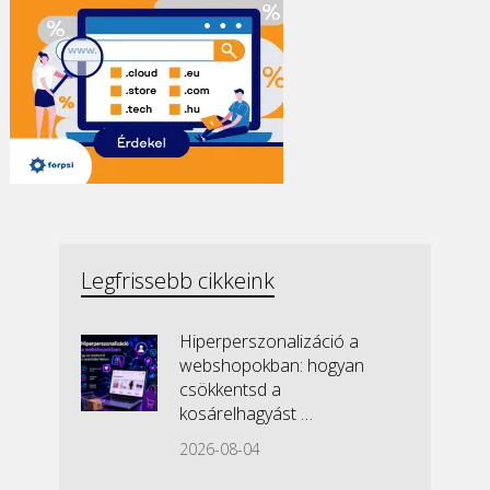
Legfrissebb cikkeink
Hiperperszonalizáció a
webshopokban: hogyan
csökkentsd a
kosárelhagyást …
2026-08-04