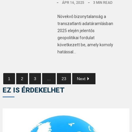
ÁPR 16, 2025
3 MIN READ
Növekvő bizonytalanság a
transzatlanti adatáramlásban
2025 elején jelentős
geopolitikai fordulat
következett be, amely komoly
hatással…
1
2
3
…
23
Next
EZ IS ÉRDEKELHET