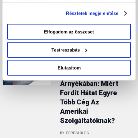
gombra kattintva hozzájárul a sütik elektronikus
weboldal és alkalmazás
eszközén történő tárolásához. Az "Elutasítom" gombra
Részletek megjelenítése
választja az ún. Headless…
nyomva csak a szükséges sütik tárolását fogadja el.
Elfogadom az összeset
FELHŐVEL A JÖVŐBE
Testreszabás
Digitális
Szuverenitás
Elutasítom
Trump
Árnyékában: Miért
Fordít Hátat Egyre
Több Cég Az
Amerikai
Szolgáltatóknak?
BY
FORPSI BLOG