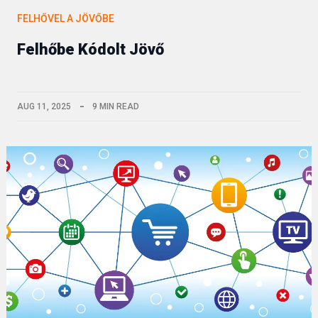
FELHŐVEL A JÖVŐBE
Felhőbe Kódolt Jövő
AUG 11, 2025
9 MIN READ