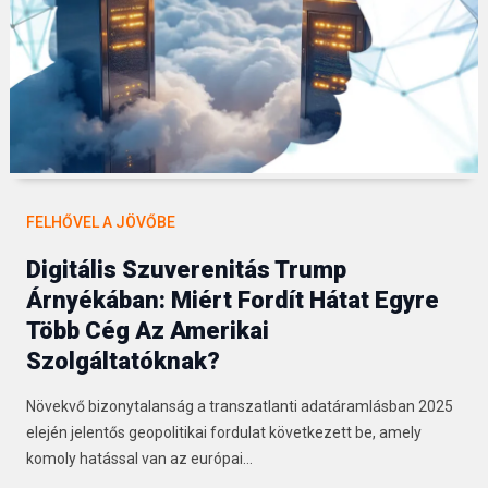
FELHŐVEL A JÖVŐBE
Digitális Szuverenitás Trump
Árnyékában: Miért Fordít Hátat Egyre
Több Cég Az Amerikai
Szolgáltatóknak?
Növekvő bizonytalanság a transzatlanti adatáramlásban 2025
elején jelentős geopolitikai fordulat következett be, amely
komoly hatással van az európai…