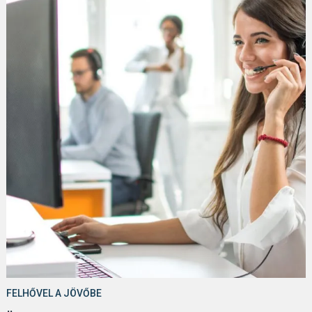
FELHŐVEL A JÖVŐBE