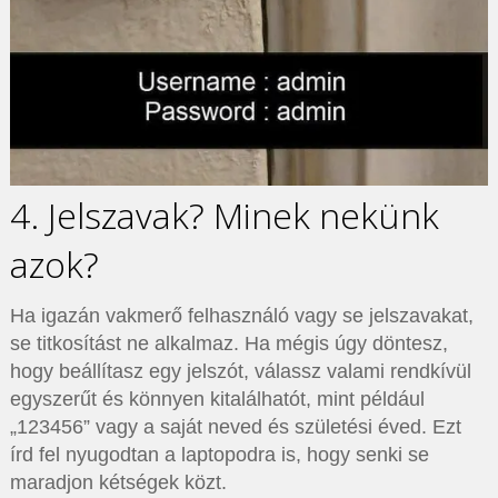
4. Jelszavak? Minek nekünk
azok?
Ha igazán vakmerő felhasználó vagy se jelszavakat,
se titkosítást ne alkalmaz. Ha mégis úgy döntesz,
hogy beállítasz egy jelszót, válassz valami rendkívül
egyszerűt és könnyen kitalálhatót, mint például
„123456” vagy a saját neved és születési éved. Ezt
írd fel nyugodtan a laptopodra is, hogy senki se
maradjon kétségek közt.