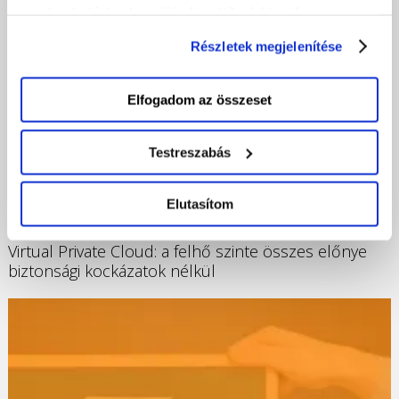
gombra kattintva hozzájárul a sütik elektronikus
eszközén történő tárolásához. Az "Elutasítom" gombra
Részletek megjelenítése
nyomva csak a szükséges sütik tárolását fogadja el.
Elfogadom az összeset
Testreszabás
Elutasítom
2023-07-24
Virtual Private Cloud: a felhő szinte összes előnye
biztonsági kockázatok nélkül