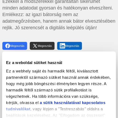
Ezekkel a módszerekkel garantáltan sikerülhet
minden adatodat gyorsan és hatékonyan elveszíteni.
Emlékezz: az igazi bátorság nem az
adatmegőrzésben, hanem annak bátor elvesztésében
rejlik. Jó szerencsét a digitális leépülés útján!
Megosztás
Megosztás
Megosztás
További cikkeink
Ez a weboldal sütiket használ
Ez a webhely saját és harmadik féltől, kiválasztott
partnerektől származó sütiket használ annak érdekében,
hogy még jobb böngészési élményben legyen része. A
harmadik féltől származó sütik profilalkotást is
végezhetnek. Ha több információra van szüksége,
kérjük, olvassa el
a sütik használatával kapcsolatos
tudnivalókat
, vagy lépjen a "Testreszabás" oldalra a
beállítások kezeléséhez. Az "Elfogadom az összeset"