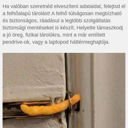
Ha valóban szeretnéd elveszíteni adataidat, felejtsd el
a felhőalapú tárolást! A felhő túlságosan megbízható
és biztonságos, ráadásul a legtöbb szolgáltatás
biztonsági mentéseket is készít. Helyette támaszkodj
a jó öreg, fizikai tárolókra, mint a már említett
pendrive-ok, vagy a laptopod háttérmeghajtója.