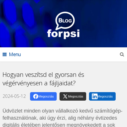
Menu
Hogyan veszítsd el gyorsan és
végérvényesen a fájljaidat?
2024-05-12
Megosztás
Megosztás
Megosztás
Üdvözlet minden olyan vállalkozó kedvű számítógép-
felhasználónak, aki úgy érzi, alig néhány évtizedes
digitális életében jelentősen megnövekedett a sok