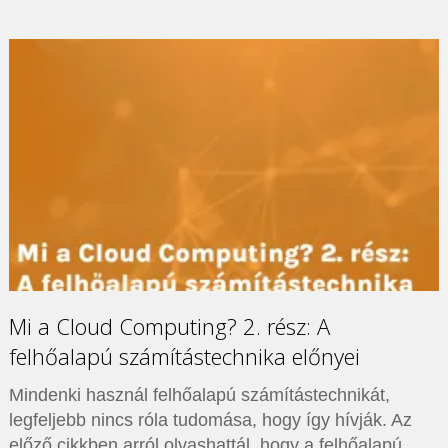
Mi a Cloud Computing? 2. rész: A
felhőalapú számítástechnika előnyei
Mindenki használ felhőalapú számítástechnikát,
legfeljebb nincs róla tudomása, hogy így hívják. Az
előző cikkben arról olvashattál, hogy a felhőalapú