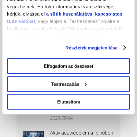
forradalmasítja a vállalkozások és a magánszemélyek
végezhetnek. Ha több információra van szüksége,
digitális erőforrásokhoz való hozzáférését és azok
kérjük, olvassa el
a sütik használatával kapcsolatos
felhasználását. …
tudnivalókat
, vagy lépjen a "Testreszabás" oldalra a
beállítások kezeléséhez. Az "Elfogadom az összeset"
2023-12-09
gombra kattintva hozzájárul a sütik elektronikus
eszközén történő tárolásához. Az "Elutasítom" gombra
Részletek megjelenítése
nyomva csak a szükséges sütik tárolását fogadja el.
Elfogadom az összeset
Legfrissebb cikkeink
Testreszabás
Hiperperszonalizáció a
webshopokban: hogyan
csökkentsd a
Elutasítom
kosárelhagyást …
2026-08-04
Aktív adatvédelem a felhőben