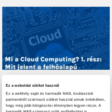
Mi a Cloud Computing? 1. rész: Mit jelent a
felhőalapú számítástechnika?
Ez a weboldal sütiket használ
Ez a webhely saját és harmadik féltől, kiválasztott
A felhőalapú számítástechnika egy új és izgalmas
partnerektől származó sütiket használ annak érdekében,
világ! Digitális mindennapjainkat a felhőalapú
hogy még jobb böngészési élményben legyen része. A
számítástechnika szövi át, számtalan helyen
harmadik féltől származó sütik profilalkotást is