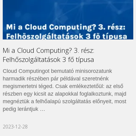
Mi a Cloud Computing? 3. rész:
Felhőszolgáltatások 3 fő típusa
Cloud Computingot bemutató minisorozatunk
harmadik részében pár példával szeretnénk
megismertetni téged. Csak emlékeztetőül: az első
részben egy kicsit az alapokkal foglalkoztunk, majd
megnéztük a felhőalapú szolgáltatás előnyeit, most
pedig lerántjuk …
2023-12-28