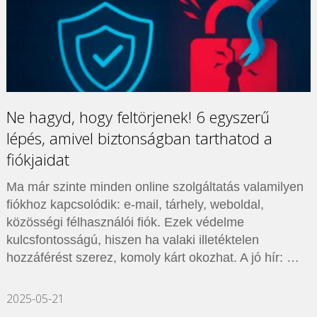
Ne hagyd, hogy feltörjenek! 6 egyszerű
lépés, amivel biztonságban tarthatod a
fiókjaidat
Ma már szinte minden online szolgáltatás valamilyen
fiókhoz kapcsolódik: e-mail, tárhely, weboldal,
közösségi félhasználói fiók. Ezek védelme
kulcsfontosságú, hiszen ha valaki illetéktelen
hozzáférést szerez, komoly kárt okozhat. A jó hír: …
2025-05-21