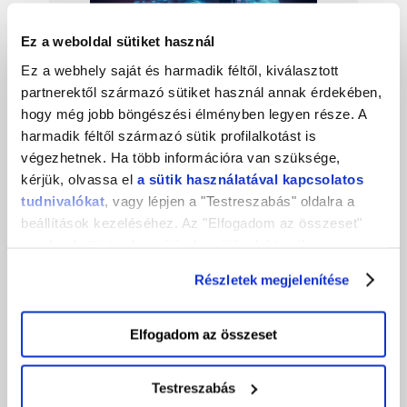
Ez a weboldal sütiket használ
Ez a webhely saját és harmadik féltől, kiválasztott
partnerektől származó sütiket használ annak érdekében,
hogy még jobb böngészési élményben legyen része. A
harmadik féltől származó sütik profilalkotást is
végezhetnek. Ha több információra van szüksége,
kérjük, olvassa el
a sütik használatával kapcsolatos
Ez is érdekelhet!
tudnivalókat
, vagy lépjen a "Testreszabás" oldalra a
beállítások kezeléséhez. Az "Elfogadom az összeset"
2026. augusztus
gombra kattintva hozzájárul a sütik elektronikus
eszközén történő tárolásához. Az "Elutasítom" gombra
2026. július
Részletek megjelenítése
nyomva csak a szükséges sütik tárolását fogadja el.
2026. június
Elfogadom az összeset
2026. május
2026. április
Testreszabás
2026. március