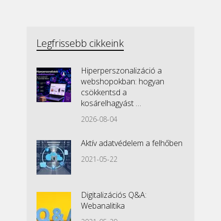
Legfrissebb cikkeink
Hiperperszonalizáció a
webshopokban: hogyan
csökkentsd a
kosárelhagyást …
2026-08-04
Aktív adatvédelem a felhőben
2021-05-22
Digitalizációs Q&A:
Webanalitika