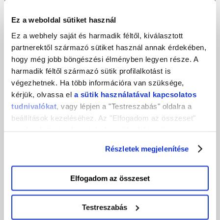
Ez a weboldal sütiket használ
Ez a webhely saját és harmadik féltől, kiválasztott
partnerektől származó sütiket használ annak érdekében,
hogy még jobb böngészési élményben legyen része. A
harmadik féltől származó sütik profilalkotást is
végezhetnek. Ha több információra van szüksége,
kérjük, olvassa el
a sütik használatával kapcsolatos
tudnivalókat
, vagy lépjen a "Testreszabás" oldalra a
beállítások kezeléséhez. Az "Elfogadom az összeset"
Hogyan veszítsd el gyorsan és
gombra kattintva hozzájárul a sütik elektronikus
végérvényesen a fájljaidat?
eszközén történő tárolásához. Az "Elutasítom" gombra
Részletek megjelenítése
nyomva csak a szükséges sütik tárolását fogadja el.
Üdvözlet minden olyan vállalkozó kedvű számítógép-
felhasználónak, aki úgy érzi, alig néhány évtizedes
Elfogadom az összeset
digitális életében jelentősen megnövekedett a sok
adat! Ha úgy döntöttél végérvényesen szeretnél
Testreszabás
megszabadulni minden digitális dokumentumodtól,