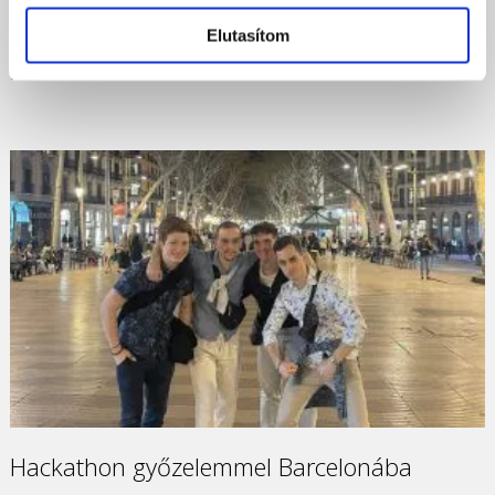
fotódtól és …
Elutasítom
2024-05-12
Hackathon győzelemmel Barcelonába