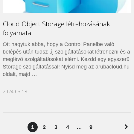
Cloud Object Storage létrehozásának
folyamata
Ott hagytuk abba, hogy a Control Panelbe való
belépés után tudsz új szolgáltatásokat létrehozni és a
meglévő szolgáltatásokat elérni. Kezdd egy egyszerű
Storage szolgáltatással! Nyisd meg az arubacloud.hu
oldalt, majd …
2024-03-18
Bejegyzések
1
2
3
4
…
9