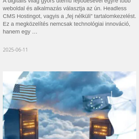
A digitális világ gyors ütemű fejlődésével egyre több
weboldal és alkalmazás választja az ún. Headless
CMS Hostingot, vagyis a „fej nélküli” tartalomkezelést.
Ez a megközelítés nemcsak technológiai innováció,
hanem egy …
2025-06-11