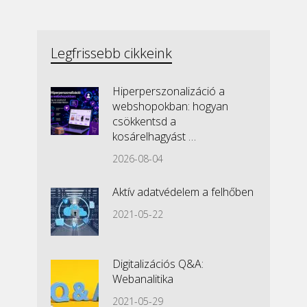
lapozása
Legfrissebb cikkeink
Hiperperszonalizáció a
webshopokban: hogyan
csökkentsd a
kosárelhagyást …
2026-08-04
Aktív adatvédelem a felhőben
2021-05-22
Digitalizációs Q&A:
Webanalitika
2021-05-29