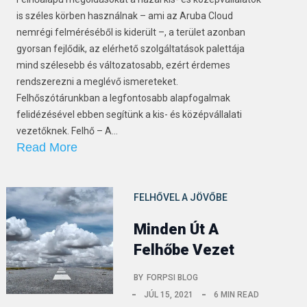
is széles körben használnak – ami az Aruba Cloud
nemrégi felméréséből is kiderült –, a terület azonban
gyorsan fejlődik, az elérhető szolgáltatások palettája
mind szélesebb és változatosabb, ezért érdemes
rendszerezni a meglévő ismereteket.
Felhőszótárunkban a legfontosabb alapfogalmak
felidézésével ebben segítünk a kis- és középvállalati
vezetőknek. Felhő – A…
Read More
FELHŐVEL A JÖVŐBE
Minden Út A
Felhőbe Vezet
BY
FORPSI BLOG
JÚL 15, 2021
6 MIN READ