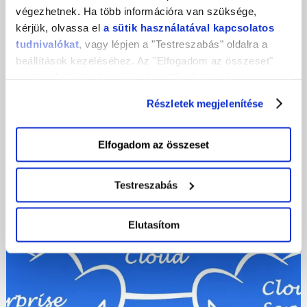
végezhetnek. Ha több információra van szüksége,
kérjük, olvassa el
a sütik használatával kapcsolatos
tudnivalókat
, vagy lépjen a "Testreszabás" oldalra a
beállítások kezeléséhez. Az "Elfogadom az összeset"
gombra kattintva hozzájárul a sütik elektronikus
eszközén történő tárolásához. Az "Elutasítom" gombra
DIGITÁLIS KAMÉLEON
Részletek megjelenítése
nyomva csak a szükséges sütik tárolását fogadja el.
A Honlap Weboldal? Fogalmi Tisztázó
Elfogadom az összeset
JÚN 20, 2024
Testreszabás
Elutasítom