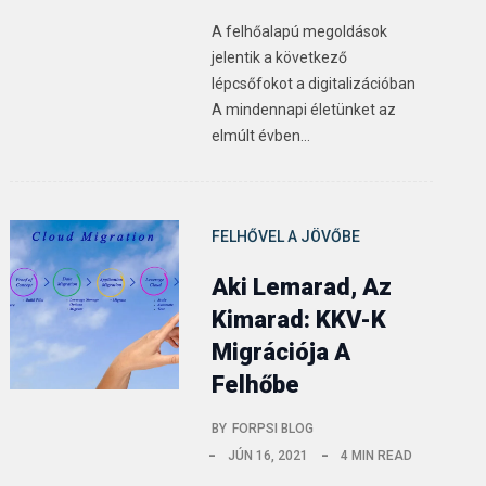
A felhőalapú megoldások
jelentik a következő
lépcsőfokot a digitalizációban
A mindennapi életünket az
elmúlt évben…
FELHŐVEL A JÖVŐBE
Aki Lemarad, Az
Kimarad: KKV-K
Migrációja A
Felhőbe
BY
FORPSI BLOG
JÚN 16, 2021
4 MIN READ