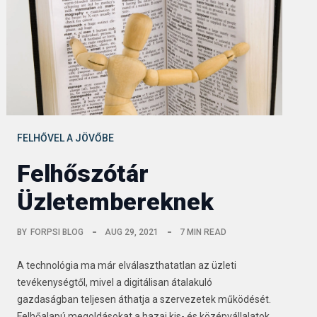
FELHŐVEL A JÖVŐBE
Felhőszótár
Üzletembereknek
BY
FORPSI BLOG
AUG 29, 2021
7 MIN READ
A technológia ma már elválaszthatatlan az üzleti
tevékenységtől, mivel a digitálisan átalakuló
gazdaságban teljesen áthatja a szervezetek működését.
Felhőalapú megoldásokat a hazai kis- és középvállalatok