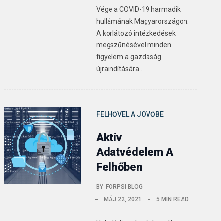
Vége a COVID-19 harmadik
hullámának Magyarországon.
A korlátozó intézkedések
megszűnésével minden
figyelem a gazdaság
újraindítására…
FELHŐVEL A JÖVŐBE
Aktív
Adatvédelem A
Felhőben
BY
FORPSI BLOG
MÁJ 22, 2021
5 MIN READ