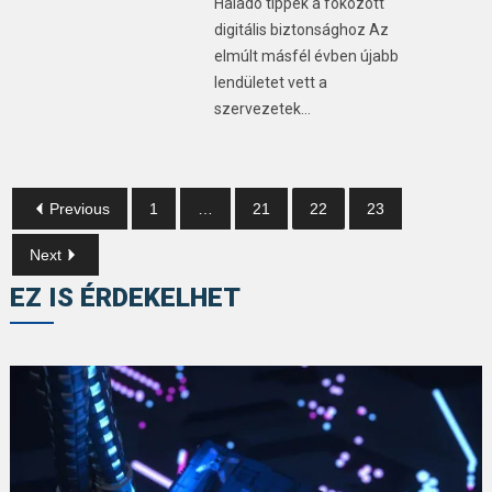
Haladó tippek a fokozott
digitális biztonsághoz Az
elmúlt másfél évben újabb
lendületet vett a
szervezetek…
Previous
1
…
21
22
23
Next
EZ IS ÉRDEKELHET