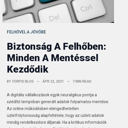
FELHŐVEL A JÖVŐBE
Biztonság A Felhőben:
Minden A Mentéssel
Kezdődik
BY
FORPSI BLOG
ÁPR 22, 2021
7 MIN READ
A digitális vállalkozások egyik neuralgikus pontja a
szédítő tempóban generált adatok folyamatos mentése.
Az online működésben elengedhetetlen
üzletfolytonosság alapfeltétele, hogy az üzleti adatok
mindig rendelkezésre álljanak. Ha a kritikus információk