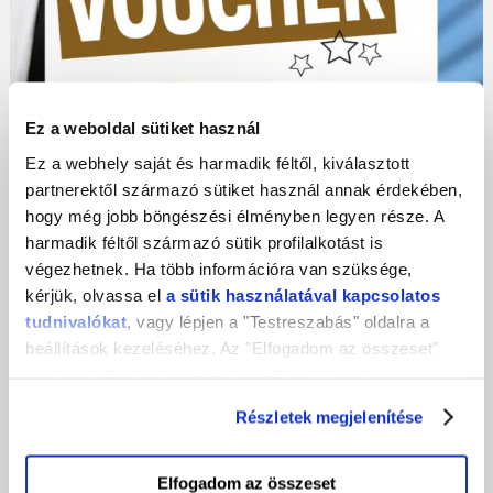
Ez a weboldal sütiket használ
Ez a webhely saját és harmadik féltől, kiválasztott
partnerektől származó sütiket használ annak érdekében,
hogy még jobb böngészési élményben legyen része. A
harmadik féltől származó sütik profilalkotást is
végezhetnek. Ha több információra van szüksége,
kérjük, olvassa el
a sütik használatával kapcsolatos
FELHŐVEL A JÖVŐBE
tudnivalókat
, vagy lépjen a "Testreszabás" oldalra a
Út A Felhőbe: Utalvány Igénylés Lépésről Lépésre
beállítások kezeléséhez. Az "Elfogadom az összeset"
gombra kattintva hozzájárul a sütik elektronikus
MÁRC 10, 2024
eszközén történő tárolásához. Az "Elutasítom" gombra
Részletek megjelenítése
nyomva csak a szükséges sütik tárolását fogadja el.
Elfogadom az összeset