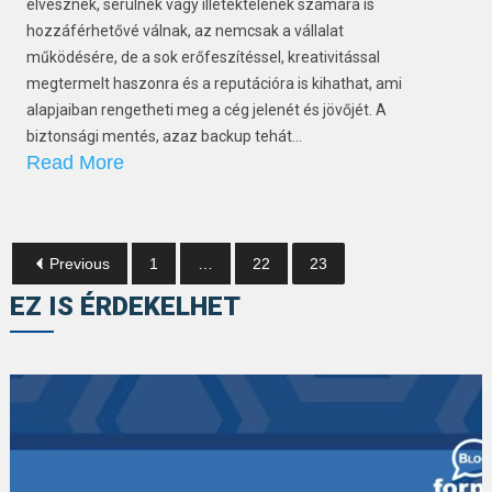
elvesznek, sérülnek vagy illetéktelenek számára is
hozzáférhetővé válnak, az nemcsak a vállalat
működésére, de a sok erőfeszítéssel, kreativitással
megtermelt haszonra és a reputációra is kihathat, ami
alapjaiban rengetheti meg a cég jelenét és jövőjét. A
biztonsági mentés, azaz backup tehát…
Read More
Previous
1
…
22
23
EZ IS ÉRDEKELHET