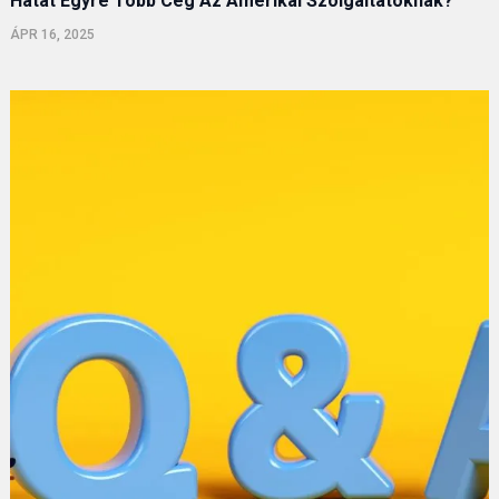
Hátat Egyre Több Cég Az Amerikai Szolgáltatóknak?
ÁPR 16, 2025