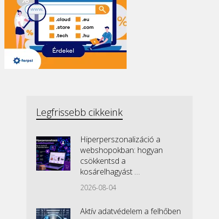
Legfrissebb cikkeink
Hiperperszonalizáció a
webshopokban: hogyan
csökkentsd a
kosárelhagyást …
2026-08-04
Aktív adatvédelem a felhőben