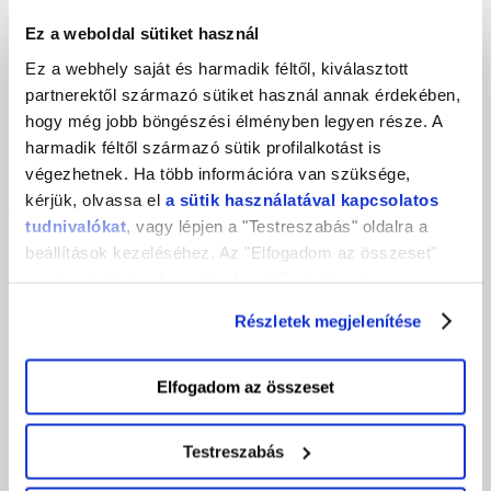
kezdete.
Ez a weboldal sütiket használ
A jövő sikeres vállalkozásai nem adatokat
Ez a webhely saját és harmadik féltől, kiválasztott
„vadásznak”, hanem bizalmat építenek.
partnerektől származó sütiket használ annak érdekében,
hogy még jobb böngészési élményben legyen része. A
A saját adatbázis, a transzparens kommunikáció és a
harmadik féltől származó sütik profilalkotást is
biztonságos weboldal együtt olyan hosszú távú előnyt
végezhetnek. Ha több információra van szüksége,
jelenthet, amelyet semmilyen algoritmus változás
kérjük, olvassa el
a sütik használatával kapcsolatos
nem tud egyik napról a másikra elvenni.
tudnivalókat
, vagy lépjen a "Testreszabás" oldalra a
beállítások kezeléséhez. Az "Elfogadom az összeset"
Források
gombra kattintva hozzájárul a sütik elektronikus
eszközén történő tárolásához. Az "Elutasítom" gombra
Részletek megjelenítése
nyomva csak a szükséges sütik tárolását fogadja el.
https://blog.google/products/chrome/privacy-
sandbox-tracking-protection/
Elfogadom az összeset
https://developers.google.com
https://www.litmus.com/blog/email-marketing-
Testreszabás
roi/