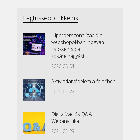
Legfrissebb cikkeink
Hiperperszonalizáció a
webshopokban: hogyan
csökkentsd a
kosárelhagyást …
2026-08-04
Aktív adatvédelem a felhőben
2021-05-22
Digitalizációs Q&A:
Webanalitika
2021-05-29