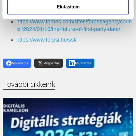
https://blog.hubspot.com/marketing/first-party-
Elutasítom
data
https://www.forbes.com/sites/forbesagencycoun
cil/2024/01/10/the-future-of-first-party-data/
https://www.forpsi.hu/ssl/
Megosztás
Megosztás
Megosztás
További cikkeink