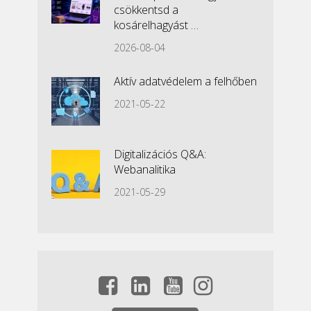
csökkentsd a
kosárelhagyást …
2026-08-04
Aktív adatvédelem a felhőben
2021-05-22
Digitalizációs Q&A:
Webanalitika
2021-05-29