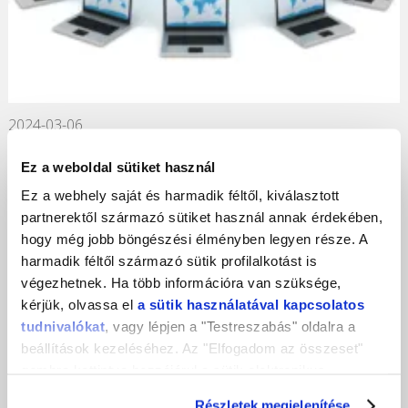
2024-03-06
Próbáld ki a felhőbe költözést ingyen!
Ez a weboldal sütiket használ
Ez a webhely saját és harmadik féltől, kiválasztott
partnerektől származó sütiket használ annak érdekében,
hogy még jobb böngészési élményben legyen része. A
harmadik féltől származó sütik profilalkotást is
végezhetnek. Ha több információra van szüksége,
kérjük, olvassa el
a sütik használatával kapcsolatos
tudnivalókat
, vagy lépjen a "Testreszabás" oldalra a
beállítások kezeléséhez. Az "Elfogadom az összeset"
gombra kattintva hozzájárul a sütik elektronikus
eszközén történő tárolásához. Az "Elutasítom" gombra
Részletek megjelenítése