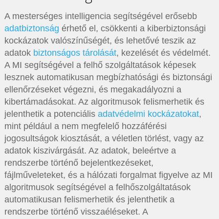
A mesterséges intelligencia segítségével erősebb
adatbiztonság
érhető el, csökkenti a kiberbiztonsági
kockázatok valószínűségét, és lehetővé teszik az
adatok
biztonságos tárolását
, kezelését és védelmét.
A MI segítségével a felhő szolgáltatások képesek
lesznek automatikusan megbízhatósági és biztonsági
ellenőrzéseket végezni, és megakadályozni a
kibertámadásokat. Az algoritmusok felismerhetik és
jelenthetik a potenciális
adatvédelmi kockázatokat
,
mint például a nem megfelelő hozzáférési
jogosultságok kiosztását, a véletlen törlést, vagy az
adatok kiszivárgását. Az adatok, beleértve a
rendszerbe történő bejelentkezéseket,
fájlműveleteket, és a hálózati forgalmat figyelve az MI
algoritmusok segítségével a felhőszolgáltatások
automatikusan felismerhetik és jelenthetik a
rendszerbe történő visszaéléseket. A