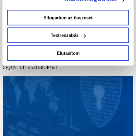
nyomva csak a szükséges sütik tárolását fogadja el.
Elfogadom az összeset
Testreszabás
2023-11-30
Elutasítom
Hiba a Google Drive-nál: Több hónapnyi adat tűnt el
egyes felhasználóknál