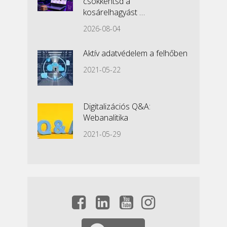
csökkentsd a
kosárelhagyást …
2026-08-04
Aktív adatvédelem a felhőben
2021-05-22
Digitalizációs Q&A:
Webanalitika
2021-05-29