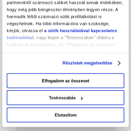
partnerektől származó sütiket használ annak érdekében,
Ez is érdekelhet!
hogy még jobb böngészési élményben legyen része. A
harmadik féltől származó sütik profilalkotást is
végezhetnek. Ha több információra van szüksége,
2026. augusztus
kérjük, olvassa el
a sütik használatával kapcsolatos
2026. július
tudnivalókat
, vagy lépjen a "Testreszabás" oldalra a
2026. június
beállítások kezeléséhez. Az "Elfogadom az összeset"
gombra kattintva hozzájárul a sütik elektronikus
2026. május
eszközén történő tárolásához. Az "Elutasítom" gombra
Részletek megjelenítése
2026. április
nyomva csak a szükséges sütik tárolását fogadja el.
2026. március
Elfogadom az összeset
2026. február
2026. január
Testreszabás
2025. november
2025. szeptember
Elutasítom
2025. augusztus