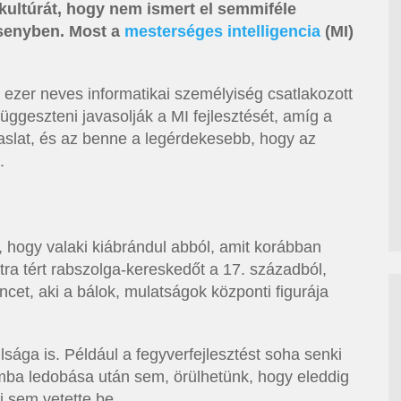
 kultúrát, hogy nem ismert el semmiféle
rsenyben. Most a
mesterséges intelligencia
(MI)
nt ezer neves informatikai személyiség csatlakozott
ggeszteni javasolják a MI fejlesztését, amíg a
aslat, és az benne a legérdekesebb, hogy az
.
 hogy valaki kiábrándul abból, amit korábban
útra tért rabszolga-kereskedőt a 17. századból,
ncet, aki a bálok, mulatságok központi figurája
ága is. Például a fegyverfejlesztést soha senki
a ledobása után sem, örülhetünk, hogy eleddig
ki sem vetette be.