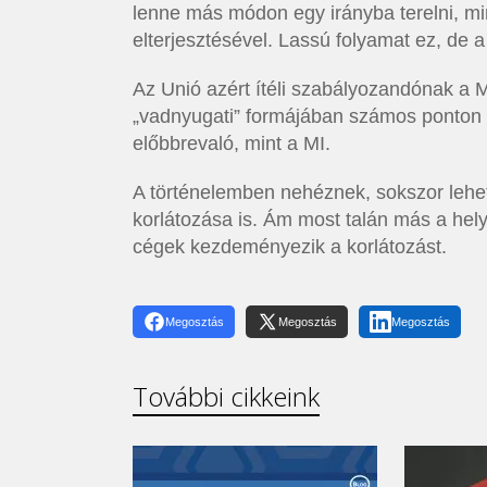
lenne más módon egy irányba terelni, mi
elterjesztésével. Lassú folyamat ez, de a 
Az Unió azért ítéli szabályozandónak a MI
„vadnyugati” formájában számos ponton 
előbbrevaló, mint a MI.
A történelemben nehéznek, sokszor lehet
korlátozása is. Ám most talán más a hel
cégek kezdeményezik a korlátozást.
Megosztás
Megosztás
Megosztás
További cikkeink