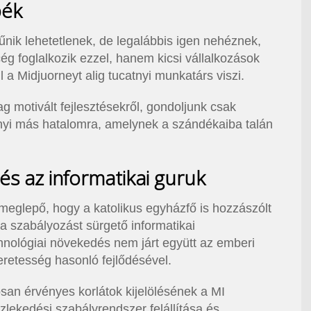
pék
űnik lehetetlenek, de legalábbis igen nehéznek,
g foglalkozik ezzel, hanem kicsi vállalkozások
l a Midjuorneyt alig tucatnyi munkatárs viszi.
g motivált fejlesztésekről, gondoljunk csak
nyi más hatalomra, amelynek a szándékaiba talán
s az informatikai guruk
meglepő, hogy a katolikus egyházfő is hozzászólt
 a szabályozást sürgető informatikai
nológiai növekedés nem járt együtt az emberi
meretesség hasonló fejlődésével.
san érvényes korlátok kijelölésének a MI
ekedési szabályrendszer felállítása és