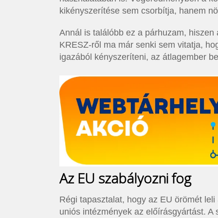
kikényszerítése sem csorbítja, hanem nö
Annál is találóbb ez a párhuzam, hiszen
KRESZ-ről ma már senki sem vitatja, hog
igazából kényszeríteni, az átlagember bet
Az EU szabályozni fog
Régi tapasztalat, hogy az EU örömét leli
uniós intézmények az előírásgyártást. 