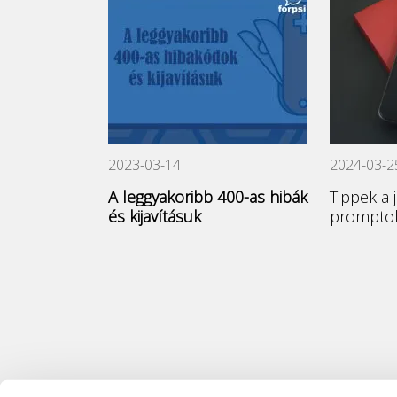
2023-03-14
2024-03-2
A leggyakoribb 400-as hibák
Tippek a 
és kijavításuk
promptok