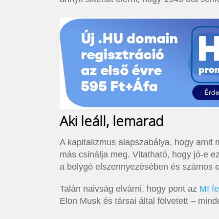
Aki leáll, lemarad
A kapitalizmus alapszabálya, hogy amit m
más csinálja meg. Vitatható, hogy jó-e e
a bolygó elszennyezésében és számos 
Talán naivság elvárni, hogy pont az
MI f
Elon Musk és társai által fölvetett – min