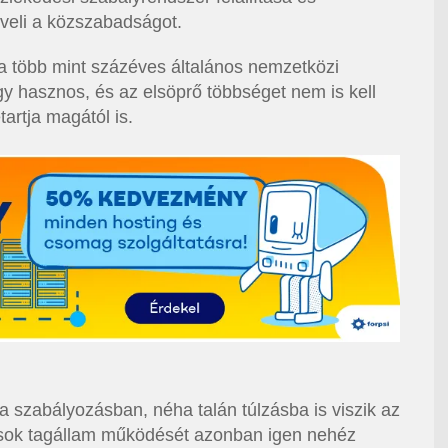
veli a közszabadságot.
 a több mint százéves általános nemzetközi
y hasznos, és az elsöprő többséget nem is kell
artja magától is.
 a szabályozásban, néha talán túlzásba is viszik az
A sok tagállam működését azonban igen nehéz