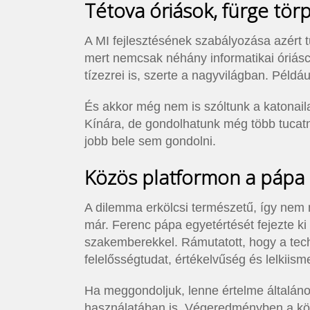
Tétova óriások, fürge tör
A MI fejlesztésének szabályozása azért t
mert nemcsak néhány informatikai óriáscé
tízezrei is, szerte a nagyvilágban. Példáu
És akkor még nem is szóltunk a katonaila
Kínára, de gondolhatunk még több tucat
jobb bele sem gondolni.
Közös platformon a pápa é
A dilemma erkölcsi természetű, így nem 
már. Ferenc pápa egyetértését fejezte ki
szakemberekkel. Rámutatott, hogy a tech
felelősségtudat, értékelvűség és lelkiis
Ha meggondoljuk, lenne értelme általáno
használatában is. Végeredményben a közl