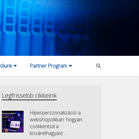
ólunk
Partner Program
Legfrissebb cikkeink
Hiperperszonalizáció a
webshopokban: hogyan
csökkentsd a
kosárelhagyást …