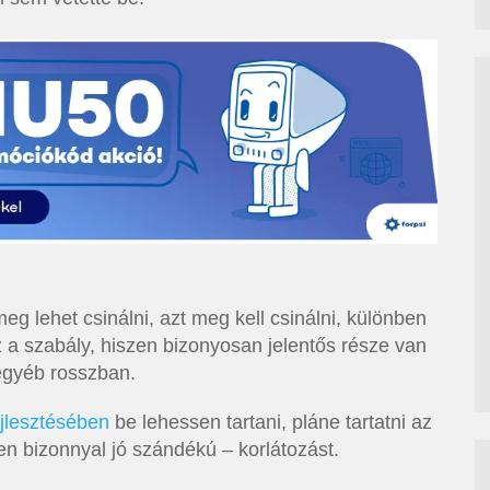
eg lehet csinálni, azt meg kell csinálni, különben
z a szabály, hiszen bizonyosan jelentős része van
egyéb rosszban.
ejlesztésében
be lehessen tartani, pláne tartatni az
den bizonnyal jó szándékú – korlátozást.