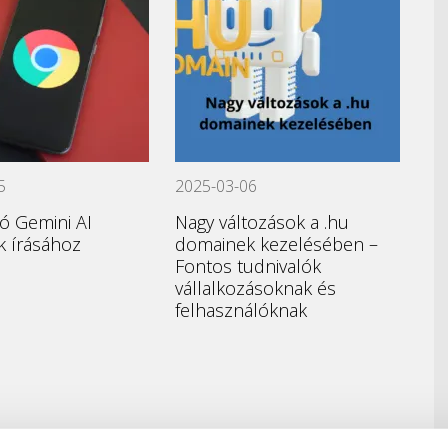
5
2025-03-06
jó Gemini AI
Nagy változások a .hu
 írásához
domainek kezelésében –
Fontos tudnivalók
vállalkozásoknak és
felhasználóknak