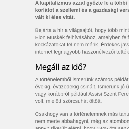
A kapitalizmus azzal győzte le a többi
korlátot a szellemi és a gazdasági ve
vált ki éles vitát.
Bejárta a hír a világsajtót, hogy több mi
Elon Muskék felhívásához, amelyben felfü
kockázatokat fel nem mérik. Érdekes jav
internet legnagyobb haszonélvezői tették
Megáll az idő?
A történelemből ismerünk számos példát,
évekig, évtizedekig csinált. Ismerünk jó 
vagy korábbról például Assisi Szent Fere
volt, mielőtt szőrcsuhát öltött.
Csakhogy van a történelemnek más tanuls
nem merte abbahagyni, még az atombomb
annyit sikerült elérni, hogy 1945 óta sen