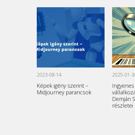
2023-08-14
2025-01-3
Képek igény szerint –
Ingyenes
Midjourney parancsok
vállalkoz
Demján 
részletei