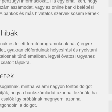
pénzügyi információkat. Ha egy email kéri, hogy
számlaszámodat, vagy az online banki belépési
. A bankok és más hivatalos szervek sosem kérnek
 hibák
ának és fejlett fordítóprogramoknak hála) egyre
et, gyakran előfordulnak helyesírási és nyelvtani
atalosnak tűnő emailben, legyél óvatos! Ugyanez
satolt fájlokra.
netek
sugallnak, mintha valami nagyon fontos dolgot
lítják, hogy a bankszámládat azonnal lezárják, ha
 csalók így próbálnak megnyerni azonnali
tgondolni a dolgot.