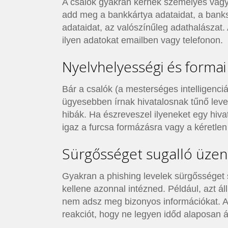
A csalók gyakran kérnek személyes vagy 
add meg a bankkártya adataidat, a bank
adataidat, az valószínűleg adathalászat
ilyen adatokat emailben vagy telefonon.
Nyelvhelyességi és formai
Bár a csalók (a mesterséges intelligenci
ügyesebben írnak hivatalosnak tűnő level
hibák. Ha észreveszel ilyeneket egy hiv
igaz a furcsa formázásra vagy a kéretlen c
Sürgősséget sugalló üze
Gyakran a phishing levelek sürgősséget 
kellene azonnal intézned. Például, azt ál
nem adsz meg bizonyos információkat. A
reakciót, hogy ne legyen időd alaposan á