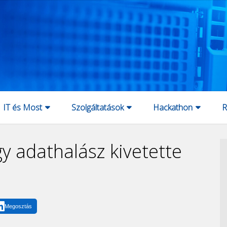
IT és Most
Szolgáltatások
Hackathon
R
gy adathalász kivetette
Megosztás