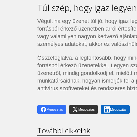
Túl szép, hogy igaz legyen
Végül, ha egy üzenet túl jó, hogy igaz l
forrásból érkező üzenetben arról értesí
vagy valamilyen nagyon kedvező ajánlat
személyes adatokat, akkor ez valószínűl
Összefoglalva, a legfontosabb, hogy mind
forrásból érkező üzenetekkel. Legyen sz
üzenetről, mindig gondolkodj el, mielőtt
munkatársaidnak, hogyan ismerjék fel a 
antivírus szoftvereket és rendszeres biz
Megosztás
Megosztás
Megosztás
További cikkeink