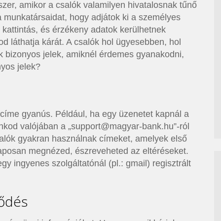
zer, amikor a csalók valamilyen hivatalosnak tűnő
a munkatársaidat, hogy adjátok ki a személyes
z kattintás, és érzékeny adatok kerülhetnek
d láthatja kárát. A csalók hol ügyesebben, hol
k bizonyos jelek, amiknél érdemes gyanakodni,
yos jelek?
l címe gyanús. Például, ha egy üzenetet kapnál a
nkod valójában a „support@magyar-bank.hu”-ról
csalók gyakran használnak címeket, amelyek első
alaposan megnézed, észreveheted az eltéréseket.
y ingyenes szolgáltatónál (pl.: gmail) regisztrált
lődés