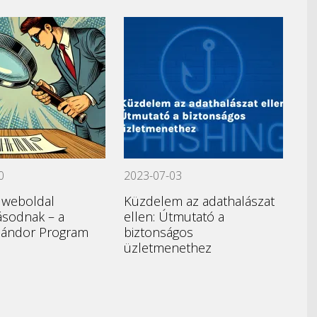
0
2023-07-03
 weboldal
Küzdelem az adathalászat
ásodnak – a
ellen: Útmutató a
Sándor Program
biztonságos
üzletmenethez