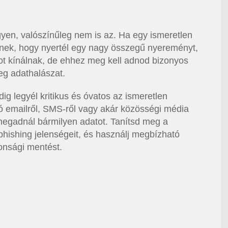
egyen, valószínűleg nem is az. Ha egy ismeretlen
tenek, hogy nyertél egy nagy összegű nyereményt,
ot kínálnak, de ehhez meg kell adnod bizonyos
eg adathalászat.
ig legyél kritikus és óvatos az ismeretlen
ó emailről, SMS-ről vagy akár közösségi média
 megadnál bármilyen adatot. Tanítsd meg a
phishing jelenségeit, és használj megbízható
tonsági mentést.