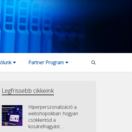
ólunk
Partner Program
Legfrissebb cikkeink
Hiperperszonalizáció a
webshopokban: hogyan
csökkentsd a
kosárelhagyást …