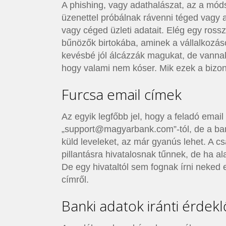
A phishing, vagy adathalászat, az a móds
üzenettel próbálnak rávenni téged vagy 
vagy céged üzleti adatait. Elég egy ross
bűnözők birtokába, aminek a vállalkozáso
kevésbé jól álcázzák magukat, de vanna
hogy valami nem kóser. Mik ezek a bizon
Furcsa email címek
Az egyik legfőbb jel, hogy a feladó emai
„support@magyarbank.com”-tól, de a ba
küld leveleket, az már gyanús lehet. A 
pillantásra hivatalosnak tűnnek, de ha 
De egy hivataltól sem fognak írni neked eg
címről.
Banki adatok iránti érdek