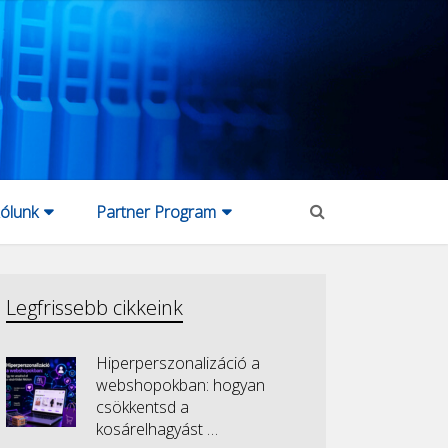
ólunk
Partner Program
Legfrissebb cikkeink
Hiperperszonalizáció a
webshopokban: hogyan
csökkentsd a
kosárelhagyást …