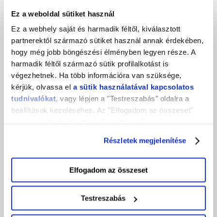
Ez a weboldal sütiket használ
Ez a webhely saját és harmadik féltől, kiválasztott
partnerektől származó sütiket használ annak érdekében,
hogy még jobb böngészési élményben legyen része. A
harmadik féltől származó sütik profilalkotást is
végezhetnek. Ha több információra van szüksége,
Ez is érdekelhet!
kérjük, olvassa el
a sütik használatával kapcsolatos
tudnivalókat
, vagy lépjen a "Testreszabás" oldalra a
beállítások kezeléséhez. Az "Elfogadom az összeset"
2026. augusztus
gombra kattintva hozzájárul a sütik elektronikus
2026. július
eszközén történő tárolásához. Az "Elutasítom" gombra
Részletek megjelenítése
nyomva csak a szükséges sütik tárolását fogadja el.
2026. június
2026. május
Elfogadom az összeset
2026. április
2026. március
Testreszabás
2026. február