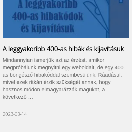
A leggyakoribb 400-as hibák és kijavításuk
Mindannyian ismerjük azt az érzést, amikor
megpróbálunk megnyitni egy weboldalt, de egy 400-
as böngésző hibakóddal szembesülünk. Ráadásul,
mivel ezek ritkán érzik szükségét annak, hogy
hasznos módon elmagyarázzák magukat, a
következő …
2023-03-14