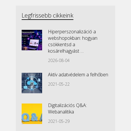
Legfrissebb cikkeink
Hiperperszonalizáció a
webshopokban: hogyan
csökkentsd a
kosárelhagyást …
2026-08-04
Aktív adatvédelem a felhőben
2021-05-22
Digitalizációs Q&A:
Webanalitika
2021-05-29