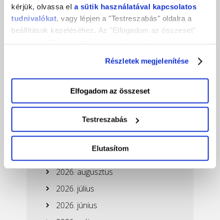
kérjük, olvassa el
a sütik használatával kapcsolatos
tudnivalókat
, vagy lépjen a "Testreszabás" oldalra a
beállítások kezeléséhez. Az "Elfogadom az összeset"
gombra kattintva hozzájárul a sütik elektronikus
eszközén történő tárolásához. Az "Elutasítom" gombra
Részletek megjelenítése
nyomva csak a szükséges sütik tárolását fogadja el.
Elfogadom az összeset
Testreszabás
Ez is érdekelhet!
Elutasítom
2026. augusztus
2026. július
2026. június