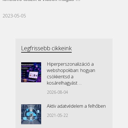
2023-05-05
Legfrissebb cikkeink
Hiperperszonalizáció a
webshopokban: hogyan
csökkentsd a
kosárelhagyást …
2026-08-04
Aktív adatvédelem a felhőben
2021-05-22