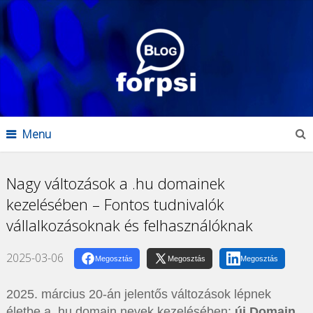
Menu
Nagy változások a .hu domainek
kezelésében – Fontos tudnivalók
vállalkozásoknak és felhasználóknak
2025-03-06
Megosztás
Megosztás
Megosztás
2025. március 20-án jelentős változások lépnek
életbe a .hu domain nevek kezelésében:
új Domain