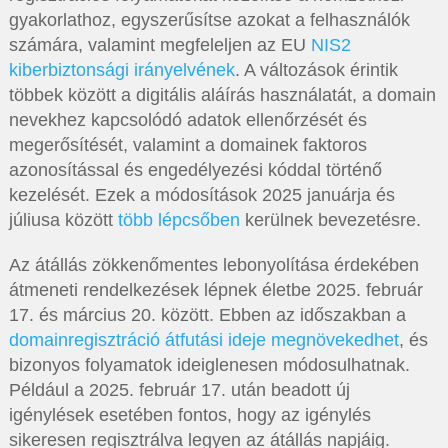
gyakorlathoz, egyszerűsítse azokat a felhasználók
számára, valamint megfeleljen az EU
NIS2
kiberbiztonsági irányelvének
. A változások érintik
többek között a digitális aláírás használatát, a domain
nevekhez kapcsolódó adatok ellenőrzését és
megerősítését, valamint a domainek faktoros
azonosítással és engedélyezési kóddal történő
kezelését. Ezek a módosítások 2025 januárja és
júliusa között
több lépcsőben
kerülnek bevezetésre.
Az átállás zökkenőmentes lebonyolítása érdekében
átmeneti rendelkezések lépnek életbe 2025. február
17. és március 20. között. Ebben az időszakban a
domainregisztráció átfutási ideje megnövekedhet
, és
bizonyos folyamatok ideiglenesen módosulhatnak.
Például a 2025. február 17. után beadott új
igénylések esetében fontos, hogy az igénylés
sikeresen regisztrálva legyen az átállás napjáig.