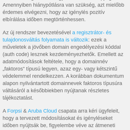
Amennyiben hiánypótlásra van szükség, azt mielőbb
érdemes elvégezni, hogy az igénylés pozitív
elbírálása időben megtörténhessen.
Az új rendszer bevezetésével
a regisztrátor- és
tulajdonosváltás folyamata is változik
: ezek a
műveletek a jövőben domain engedélyezési kóddal
(auth code) lesznek kezdeményezhetők. Emellett az
adatmódosítások feltétele, hogy a domainnév
„faktoros” típusú legyen, azaz egy- vagy kétszintű
védelemmel rendelkezzen. A korábban dokumentum
alapon nyilvántartott domainnevek faktoros típusúra
váltásáról a későbbiekben nyújtanak részletes
tájékoztatást.
A
Forpsi
&
Aruba Cloud
csapata arra kéri ügyfeleit,
hogy a tervezett módosításokat és igényléseket
időben nyújtsák be, figyelembe véve az átmeneti