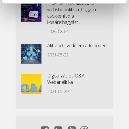
Hiperperszonalizáció a
webshopokban: hogyan
csökkentsd a
kosárelhagyást …
2026-08-04
Aktív adatvédelem a felhőben
2021-05-22
Digitalizációs Q&A:
Webanalitika
2021-05-29