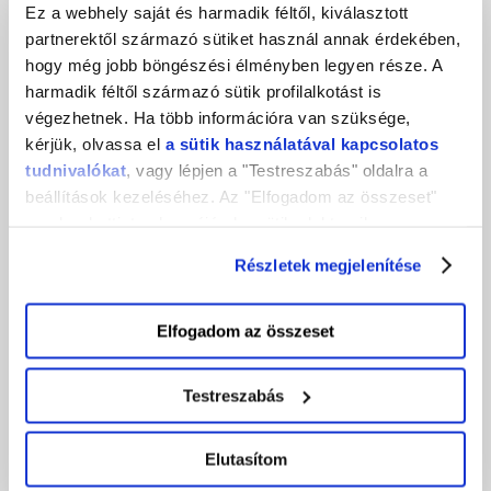
Ez a webhely saját és harmadik féltől, kiválasztott
partnerektől származó sütiket használ annak érdekében,
hogy még jobb böngészési élményben legyen része. A
harmadik féltől származó sütik profilalkotást is
végezhetnek. Ha több információra van szüksége,
kérjük, olvassa el
a sütik használatával kapcsolatos
tudnivalókat
, vagy lépjen a "Testreszabás" oldalra a
beállítások kezeléséhez. Az "Elfogadom az összeset"
gombra kattintva hozzájárul a sütik elektronikus
eszközén történő tárolásához. Az "Elutasítom" gombra
Részletek megjelenítése
nyomva csak a szükséges sütik tárolását fogadja el.
2023-08-14
Elfogadom az összeset
Képek igény szerint – Midjourney parancsok
Testreszabás
Legfrissebb cikkeink
Elutasítom