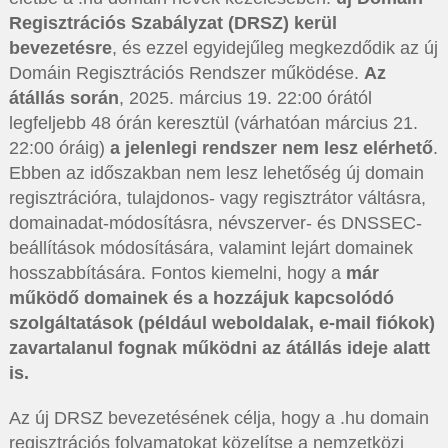
Regisztrációs Szabályzat (DRSZ) kerül
bevezetésre
, és ezzel egyidejűleg megkezdődik az új
Domáin Regisztrációs Rendszer működése.
Az
átállás során
, 2025. március 19. 22:00 órától
legfeljebb 48 órán keresztül (várhatóan március 21.
22:00 óráig)
a jelenlegi rendszer nem lesz elérhető
.
Ebben az időszakban nem lesz lehetőség új domain
regisztrációra, tulajdonos- vagy regisztrátor váltásra,
domainadat-módosításra, névszerver- és DNSSEC-
beállítások módosítására, valamint lejárt domainek
hosszabbítására. Fontos kiemelni, hogy a
már
működő domainek és a hozzájuk kapcsolódó
szolgáltatások (például weboldalak, e-mail fiókok)
zavartalanul fognak működni az átállás ideje alatt
is.
Az új DRSZ bevezetésének célja, hogy a .hu domain
regisztrációs folyamatokat közelítse a nemzetközi