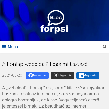
Menu
A honlap weboldal? Fogalmi tisztázó
2024-06-20
Megosztás
Megosztás
Megosztás
A „weboldal”, „honlap” és „portál” kifejezések gyakran
használatosak az interneten, sokszor ugyanarra a
dologra használjuk, de kissé (vagy teljesen) eltérő
jelentéssel bírnak. Ez betudható az internet