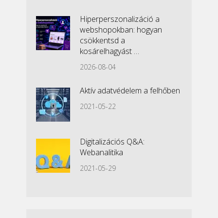
Hiperperszonalizáció a
webshopokban: hogyan
csökkentsd a
kosárelhagyást …
2026-08-04
Aktív adatvédelem a felhőben
2021-05-22
Digitalizációs Q&A:
Webanalitika
2021-05-29