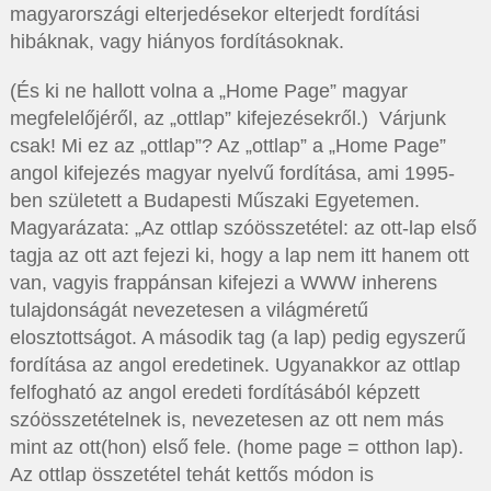
magyarországi elterjedésekor elterjedt fordítási
hibáknak, vagy hiányos fordításoknak.
(És ki ne hallott volna a „Home Page” magyar
megfelelőjéről, az „ottlap” kifejezésekről.) Várjunk
csak! Mi ez az „ottlap”? Az „ottlap” a „Home Page”
angol kifejezés magyar nyelvű fordítása, ami 1995-
ben született a Budapesti Műszaki Egyetemen.
Magyarázata: „Az ottlap szóösszetétel: az ott-lap első
tagja az ott azt fejezi ki, hogy a lap nem itt hanem ott
van, vagyis frappánsan kifejezi a WWW inherens
tulajdonságát nevezetesen a világméretű
elosztottságot. A második tag (a lap) pedig egyszerű
fordítása az angol eredetinek. Ugyanakkor az ottlap
felfogható az angol eredeti fordításából képzett
szóösszetételnek is, nevezetesen az ott nem más
mint az ott(hon) első fele. (home page = otthon lap).
Az ottlap összetétel tehát kettős módon is