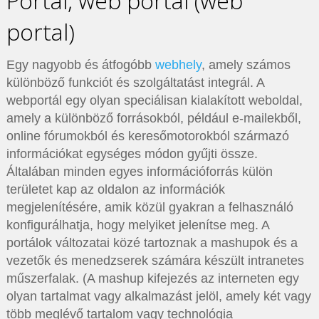
Portál, web portál (web
portal)
Egy nagyobb és átfogóbb
webhely
, amely számos
különböző funkciót és szolgáltatást integrál. A
webportál egy olyan speciálisan kialakított weboldal,
amely a különböző forrásokból, például e-mailekből,
online fórumokból és keresőmotorokból származó
információkat egységes módon gyűjti össze.
Általában minden egyes információforrás külön
területet kap az oldalon az információk
megjelenítésére, amik közül gyakran a felhasználó
konfigurálhatja, hogy melyiket jelenítse meg. A
portálok változatai közé tartoznak a mashupok és a
vezetők és menedzserek számára készült intranetes
műszerfalak. (A mashup kifejezés az interneten egy
olyan tartalmat vagy alkalmazást jelöl, amely két vagy
több meglévő tartalom vagy technológia