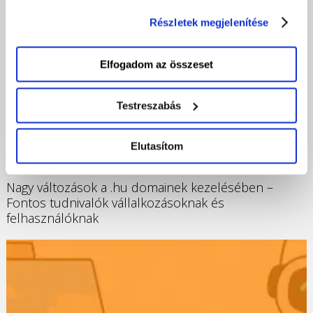
eszközén történő tárolásához. Az "Elutasítom" gombra
Részletek megjelenítése
nyomva csak a szükséges sütik tárolását fogadja el.
Elfogadom az összeset
Testreszabás
Elutasítom
2025-03-06
Nagy változások a .hu domainek kezelésében –
Fontos tudnivalók vállalkozásoknak és
felhasználóknak