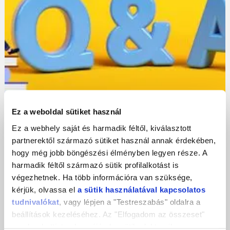
2021-05-29
Ez a weboldal sütiket használ
Digitalizációs Q&A: Webanalitika
Ez a webhely saját és harmadik féltől, kiválasztott
partnerektől származó sütiket használ annak érdekében,
hogy még jobb böngészési élményben legyen része. A
harmadik féltől származó sütik profilalkotást is
végezhetnek. Ha több információra van szüksége,
kérjük, olvassa el
a sütik használatával kapcsolatos
tudnivalókat
, vagy lépjen a "Testreszabás" oldalra a
beállítások kezeléséhez. Az "Elfogadom az összeset"
gombra kattintva hozzájárul a sütik elektronikus