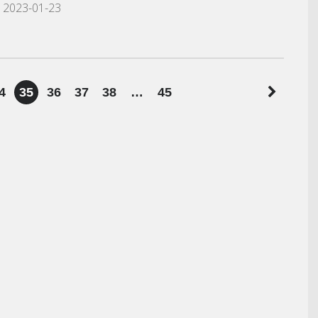
2023-01-23
4
35
36
37
38
…
45