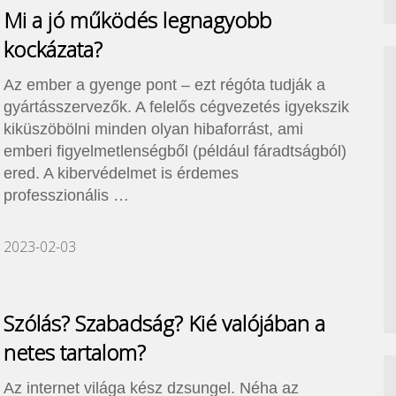
Mi a jó működés legnagyobb
kockázata?
Az ember a gyenge pont – ezt régóta tudják a
gyártásszervezők. A felelős cégvezetés igyekszik
kiküszöbölni minden olyan hibaforrást, ami
emberi figyelmetlenségből (például fáradtságból)
ered. A kibervédelmet is érdemes
professzionális …
2023-02-03
Szólás? Szabadság? Kié valójában a
netes tartalom?
Az internet világa kész dzsungel. Néha az