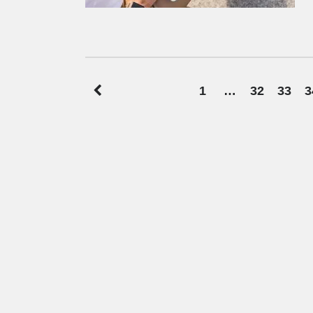
Bejegyzések
1
…
32
33
3
lapozása