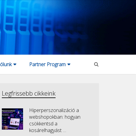
ólunk
Partner Program
Legfrissebb cikkeink
Hiperperszonalizáció a
webshopokban: hogyan
csökkentsd a
kosárelhagyást …