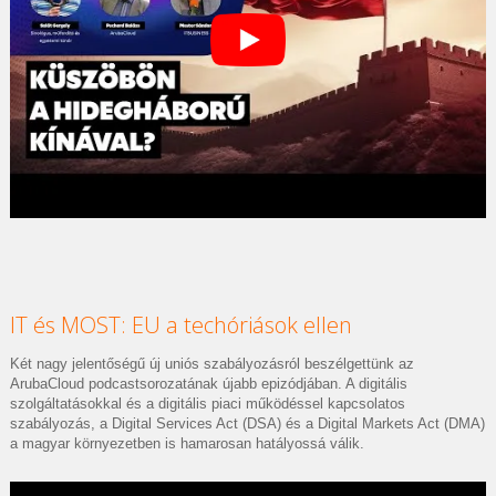
IT és MOST: EU a techóriások ellen
Két nagy jelentőségű új uniós szabályozásról beszélgettünk az
ArubaCloud podcastsorozatának újabb epizódjában. A digitális
szolgáltatásokkal és a digitális piaci működéssel kapcsolatos
szabályozás, a Digital Services Act (DSA) és a Digital Markets Act (DMA)
a magyar környezetben is hamarosan hatályossá válik.