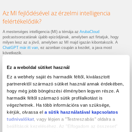
Az MI fejlődésével az érzelmi intelligencia
felértékelődik?
A mesterséges intelligencia (MI) a témája az
ArubaCloud
podcastsorozatának újabb epizódjának, amelyben azt firtatjuk, hogy
milyen lesz az a jövő, amelyben az MI majd igazán kibontakozik. A
ChatGPT már itt van
, ez azonban csupán a kezdet, a java most
következik.
Ez a weboldal sütiket használ
Ez a webhely saját és harmadik féltől, kiválasztott
partnerektől származó sütiket használ annak érdekében,
hogy még jobb böngészési élményben legyen része. A
harmadik féltől származó sütik profilalkotást is
végezhetnek. Ha több információra van szüksége,
kérjük, olvassa el
a sütik használatával kapcsolatos
tudnivalókat
, vagy lépjen a "Testreszabás" oldalra a
beállítások kezeléséhez. Az "Elfogadom az összeset"