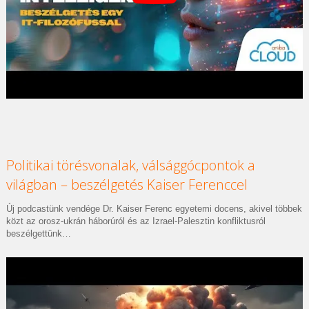
Politikai törésvonalak, válsággócpontok a
világban – beszélgetés Kaiser Ferenccel
Új podcastünk vendége Dr. Kaiser Ferenc egyetemi docens, akivel többek
közt az orosz-ukrán háborúról és az Izrael-Palesztin konfliktusról
beszélgettünk…