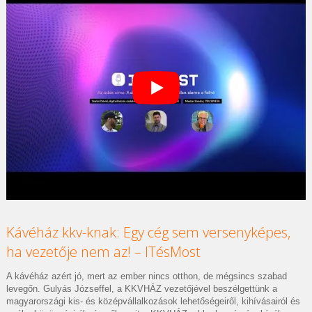
Kávéház kkv-knak: Egy cég sem versenyképes,
ha vezetője nem az! – ITésMost
A kávéház azért jó, mert az ember nincs otthon, de mégsincs szabad
levegőn. Gulyás Józseffel, a KKVHÁZ vezetőjével beszélgettünk a
magyarországi kis- és középvállalkozások lehetőségeiről, kihívásairól és