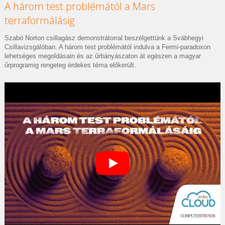
A három test problémától a Mars
terraformálásig
Szabó Norton csillagász demonstrátorral beszélgettünk a Svábhegyi
Csillavizsgálóban. A három test problémától indulva a Fermi-paradoxon
lehetséges megoldásain és az űrbányászaton át egészen a magyar
űrprogramig rengeteg érdekes téma előkerült.