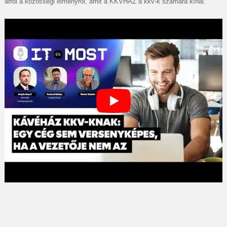
arról a közösségi élményről, amit a KKVHÁZ a kkv-k számára kínál.