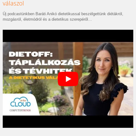
válaszol
Új podcastünkben Baráti Anikó dietetikussal beszélgettünk diétákról,
mozgásról, életmódról és a dietetikus szerepéről…