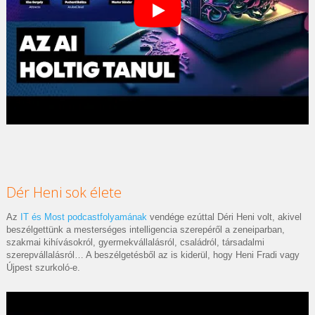
Dér Heni sok élete
Az
IT és Most podcastfolyamának
vendége ezúttal Déri Heni volt, akivel
beszélgettünk a mesterséges intelligencia szerepéről a zeneiparban,
szakmai kihívásokról, gyermekvállalásról, családról, társadalmi
szerepvállalásról… A beszélgetésből az is kiderül, hogy Heni Fradi vagy
Újpest szurkoló-e.