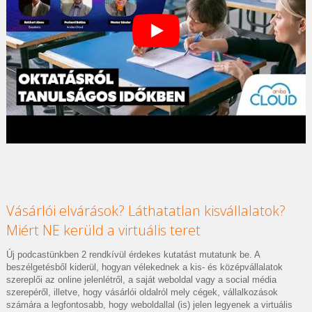
Vásárlói elvárások? Láthatatlan kisvállalatok?
Miért NE kerüld a virtuális teret
Új podcastünkben 2 rendkívül érdekes kutatást mutatunk be. A
beszélgetésből kiderül, hogyan vélekednek a kis- és középvállalatok
szereplői az online jelenlétről, a saját weboldal vagy a social média
szerepéről, illetve, hogy vásárlói oldalról mely cégek, vállalkozások
számára a legfontosabb, hogy weboldallal (is) jelen legyenek a virtuális