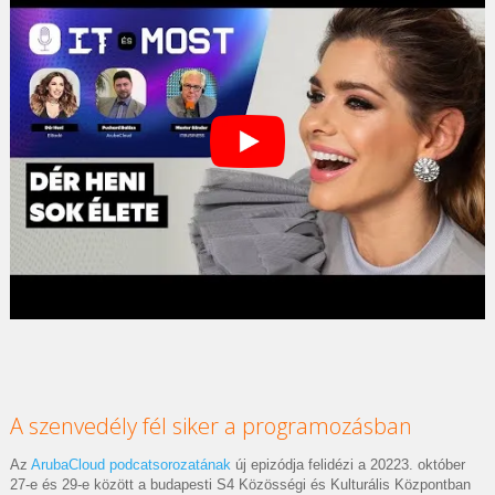
A szenvedély fél siker a programozásban
Az
ArubaCloud podcatsorozatának
új epizódja felidézi a 20223. október
27-e és 29-e között a budapesti S4 Közösségi és Kulturális Központban