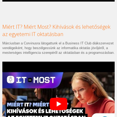
Miért IT? Miért Most? Kihívások és lehetőségek
az egyetemi IT oktatásban
Márciusban a Corvinusra látogattunk el a Business IT Club diákszervezet
vendégeiként, hogy beszélgessünk az informatika oktatás jövőjéről, a
mesterséges intelligencia szerepéről az oktatásban és a programozásban.