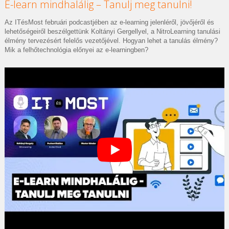
E-learn mindhalálig – Tanulj meg tanulni!
Az ITésMost februári podcastjében az e-learning jelenléről, jövőjéről és
lehetőségeiről beszélgettünk Koltányi Gergellyel, a NitroLearning tanulási
élmény tervezésért felelős vezetőjével. Hogyan lehet a tanulás élmény?
Mik a felhőtechnológia előnyei az e-learningben?