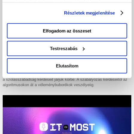
gombra kattintva hozzájárul a sütik elektronikus
eszközén történő tárolásához. Az "Elutasítom" gombra
Részletek megjelenítése
nyomva csak a szükséges sütik tárolását fogadja el.
Elfogadom az összeset
Testreszabás
Nem bízunk a közösségi platformokban… de
rábízzuk magunkat
Elutasítom
Az
ArubaCloud
podcastsorozatának második adásában a social media és
a szólásszabadság kérdéseit járjuk körbe. A szabályozás kérdéseitől az
algoritmusokon át a véleménybuborékok veszélyeiig.