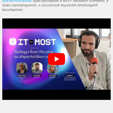
podcastsorozatának
újabb epizódjában a MEEF társadalmi szerepéről, a
duális karrierprogramról, a visszavonult élsportolók lehetőségeiről
beszélgettünk.