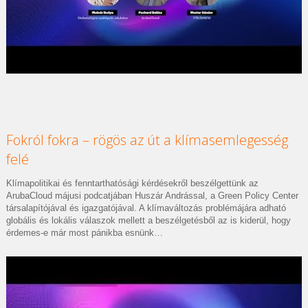
Fokról fokra – rögös az út a klímasemlegesség
felé
Klímapolitikai és fenntarthatósági kérdésekről beszélgettünk az
ArubaCloud májusi podcatjában Huszár Andrással, a Green Policy Center
társalapítójával és igazgatójával. A klímaváltozás problémájára adható
globális és lokális válaszok mellett a beszélgetésből az is kiderül, hogy
érdemes-e már most pánikba esnünk…