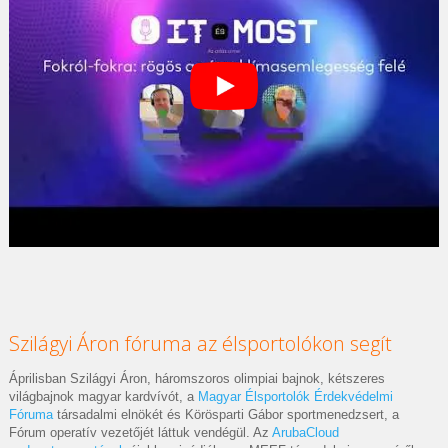
Szilágyi Áron fóruma az élsportolókon segít
Áprilisban Szilágyi Áron, háromszoros olimpiai bajnok, kétszeres
világbajnok magyar kardvívót, a
Magyar Élsportolók Érdekvédelmi
Fóruma
társadalmi elnökét és Körösparti Gábor sportmenedzsert, a
Fórum operatív vezetőjét láttuk vendégül. Az
ArubaCloud