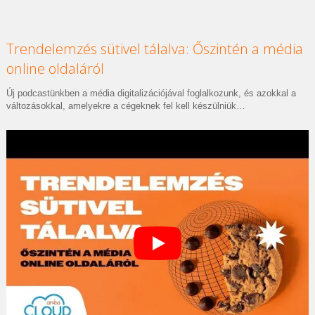
Trendelemzés sütivel tálalva: Őszintén a média
online oldaláról
Új podcastünkben a média digitalizációjával foglalkozunk, és azokkal a
változásokkal, amelyekre a cégeknek fel kell készülniük…