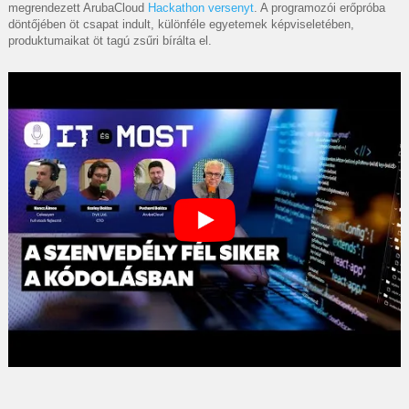
megrendezett ArubaCloud
Hackathon versenyt
. A programozói erőpróba
döntőjében öt csapat indult, különféle egyetemek képviseletében,
produktumaikat öt tagú zsűri bírálta el.