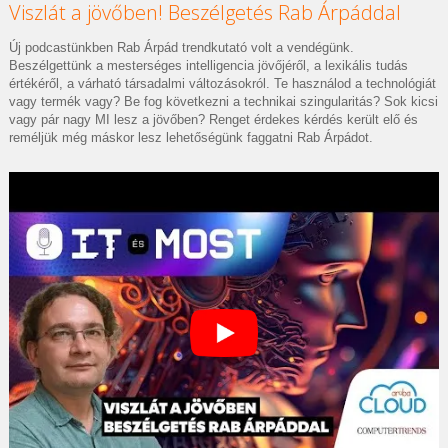
Viszlát a jövőben! Beszélgetés Rab Árpáddal
Új podcastünkben Rab Árpád trendkutató volt a vendégünk.
Beszélgettünk a mesterséges intelligencia jövőjéről, a lexikális tudás
értékéről, a várható társadalmi változásokról. Te használod a technológiát
vagy termék vagy? Be fog következni a technikai szingularitás? Sok kicsi
vagy pár nagy MI lesz a jövőben? Renget érdekes kérdés került elő és
reméljük még máskor lesz lehetőségünk faggatni Rab Árpádot.