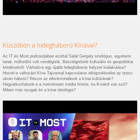
Küszöbön a hidegháború Kínával?
Az IT és Most podcastjában ezúttal Salát Gergely sinológus, egyetemi
tanár, műfordító volt vendégünk. Beszélgettünk kulturális és geopolitikai
kérdésekről: Várható-e egy újabb hidegháborús helyzet kialakulása?
Hozott-e változást Kína Tajvannal kapcsolatos elképzeléseibe az orosz-
ukrán háború? Részei az ellentmondások a kínai kultúrának?
Hagyatkozhatunk-e a mainstream média híreire, ha Kínáról van szó?
Miben más nyugati és a kínai ideológia?