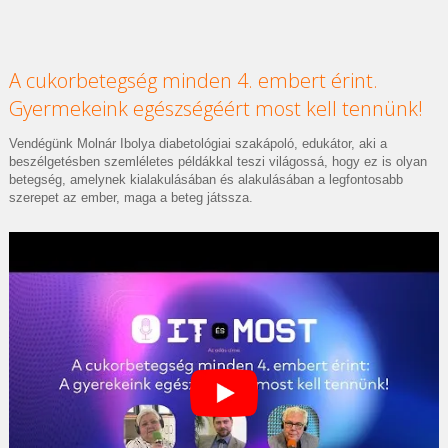
A cukorbetegség minden 4. embert érint.
Gyermekeink egészségéért most kell tennünk!
Vendégünk Molnár Ibolya diabetológiai szakápoló, edukátor, aki a
beszélgetésben szemléletes példákkal teszi világossá, hogy ez is olyan
betegség, amelynek kialakulásában és alakulásában a legfontosabb
szerepet az ember, maga a beteg játssza.